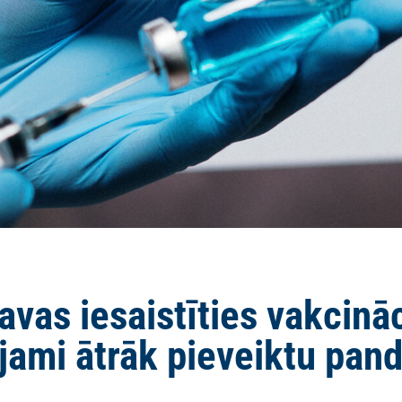
vas iesaistīties vakcināc
jami ātrāk pieveiktu pan