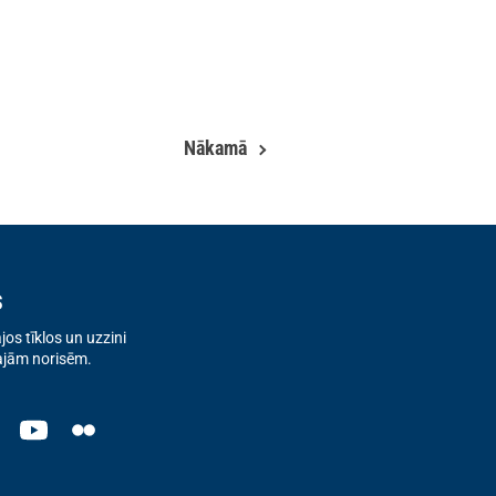
Nākamā
s
os tīklos un uzzini
ajām norisēm.