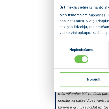
Šī tīmekļa vietne izmanto sī
Mēs izmantojam sīkdatnes, la
analizētu mūsu vietņu datplū
Raimonds Čudars, Sala
saziņas līdzekļu, reklamēšana
dēvēto pūļa imunitāti, kas pras
vai ko viņi apkopo, kad lieto
gan par papildus telpu nodrošin
Piekrišanas
instrumenti iedzīvotāju informē
Nepieciešams
izvēle
pozīcijām es neredzu konkrētu rī
iedzīvotāju blīvumu, gan sociā
Noraidīt
Jānis Rozenbergs, Cēs
mēs vēlamies būt valdības partn
domāju, ka pašvaldības varētu l
kuriem ir grūtības nokļūt uz tu