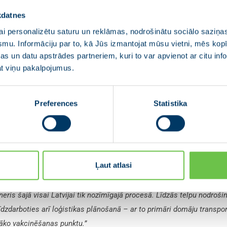
kdatnes
i personalizētu saturu un reklāmas, nodrošinātu sociālo saziņas
smu. Informāciju par to, kā Jūs izmantojat mūsu vietni, mēs ko
spils novada domes priekšsēdētājs
: “
Mēs Latvijā vēlami
s un datu apstrādes partneriem, kuri to var apvienot ar citu inf
a pilnīgi cita līmeņa plānošanu vakcinācijas procesam – pašvaldības
jat viņu pakalpojumus.
āšanu, atbilstoši visām prasībām pielāgojot, piemēram, sporta halles
šanai un apziņošanai par vakcīnu pieejamību, vakcinācijas centriem.
Preferences
Statistika
cības plānu un struktūru, kā vakcinācijas process vienmērīgi tiks īste
.”
ldemogrāfiskos aspektus
Ļaut atlasi
u novada domes priekšsēdētājs
: “
Pašvaldības ir vistuvāk
eris šajā visai Latvijai tik nozīmīgajā procesā. Līdzās telpu nodroši
īdzdarboties arī loģistikas plānošanā – ar to primāri domāju transp
vāko vakcinēšanas punktu.”