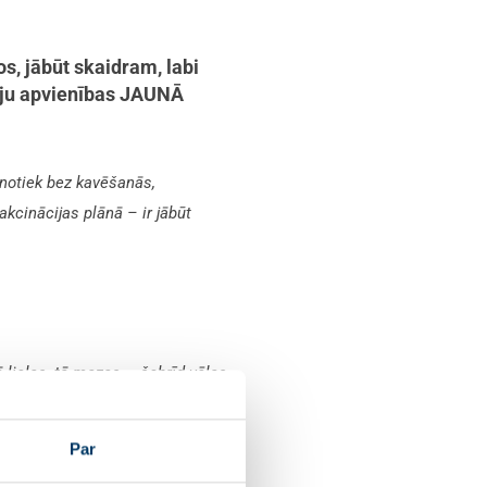
os, jābūt skaidram, labi
rtiju apvienības JAUNĀ
notiek bez kavēšanās,
akcinācijas plānā – ir jābūt
 lielas, tā mazas – šobrīd vēlas
 pašvaldības var iesaistīties un
trijas pienākums ir nodrošināt
Par