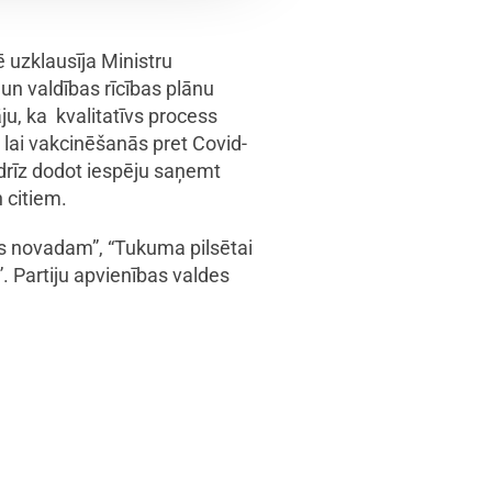
uzklausīja Ministru
 un valdības rīcības plānu
ju, ka kvalitatīvs process
t, lai vakcinēšanās pret Covid-
 drīz dodot iespēju saņemt
 citiem.
as novadam”, “Tukuma pilsētai
”. Partiju apvienības valdes