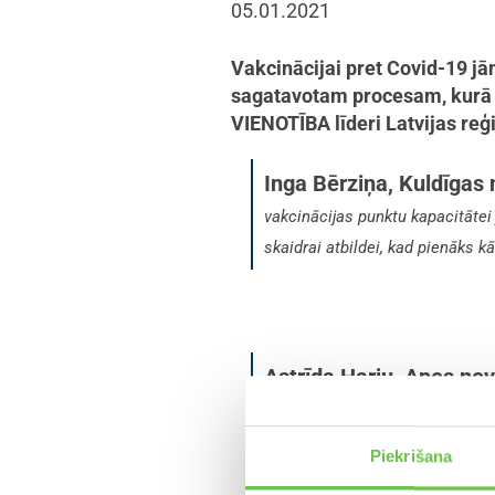
05.01.2021
Vakcinācijai pret Covid-19 jāno
sagatavotam procesam, kurā jē
VIENOTĪBA līderi Latvijas reģ
Inga Bērziņa, Kuldīgas
vakcinācijas punktu kapacitātei 
skaidrai atbildei, kad pienāks k
Astrīda Harju, Apes no
zināt, kā notiks vakcinācija pre
palīdzēt procesa organizēšanā, 
Piekrišana
pašvaldības ar informāciju, taču