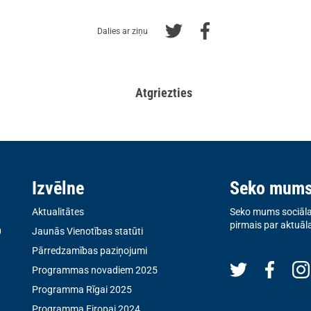
Dalies ar ziņu
Atgriezties
Izvēlne
Seko mum
Aktualitātes
Seko mums sociālaj
pirmais par aktuāl
0
Jaunās Vienotības statūti
Pārredzamības paziņojumi
Programmas novadiem 2025
Programma Rīgai 2025
Programma Eiropai 2024