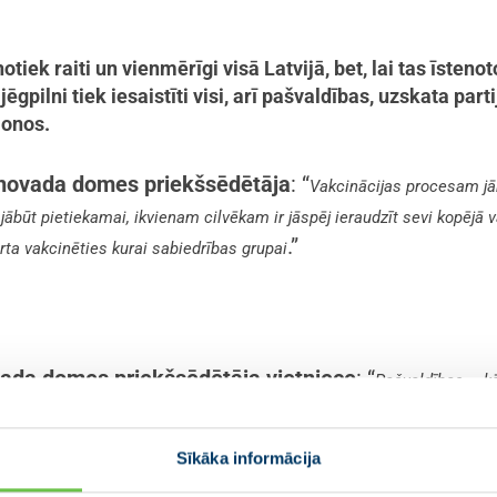
tiek raiti un vienmērīgi visā Latvijā, bet, lai tas īstenot
gpilni tiek iesaistīti visi, arī pašvaldības, uzskata pa
ionos.
 novada domes priekšsēdētāja
: “
Vakcinācijas procesam jā
jābūt pietiekamai, ikvienam cilvēkam ir jāspēj ieraudzīt sevi kopējā v
.”
ārta vakcinēties kurai sabiedrības grupai
vada domes priekšsēdētāja vietniece
: “
Pašvaldības – kā
t Covid-19, kā vakcinācijai tiks apzinātas visas sabiedrības grupas, kā
lai pēc iespējas drīz cilvēki varētu saņemt vakcīnu. Veselības minis
Sīkāka informācija
”
 šobrīd tas iztrūkst.