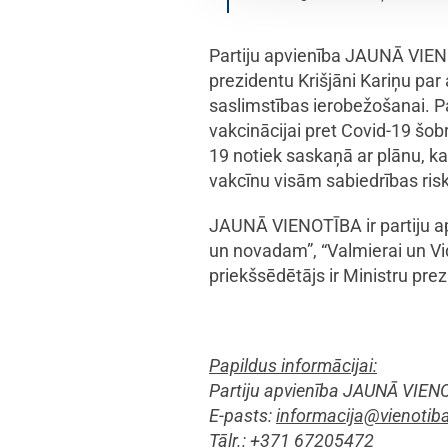
Partiju apvienība JAUNĀ VIEN
prezidentu Krišjāni Kariņu par 
saslimstības ierobežošanai. Pa
vakcinācijai pret Covid-19 šobrī
19 notiek saskaņā ar plānu, ka
vakcīnu visām sabiedrības risk
JAUNĀ VIENOTĪBA ir partiju ap
un novadam”, “Valmierai un Vid
priekšsēdētājs ir Ministru prez
Papildus informācijai:
Partiju apvienība JAUNĀ VIEN
E-pasts:
informacija@vienotiba
Tālr.: +371 67205472