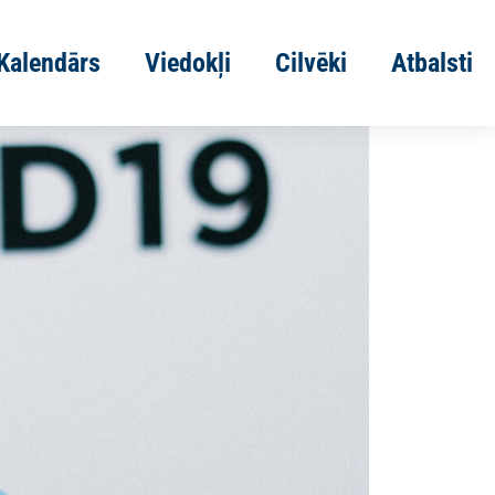
Kalendārs
Viedokļi
Cilvēki
Atbalsti