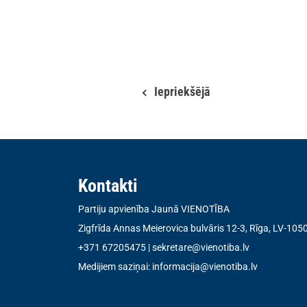
Iepriekšējā
Kontakti
Partiju apvienība Jaunā VIENOTĪBA
Zigfrīda Annas Meierovica bulvāris 12-3, Rīga, LV-105
+371 67205475
|
sekretare@vienotiba.lv
Medijiem saziņai:
informacija@vienotiba.lv