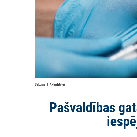
Sākums
Aktualitātes
Pašvaldības gata
iespē