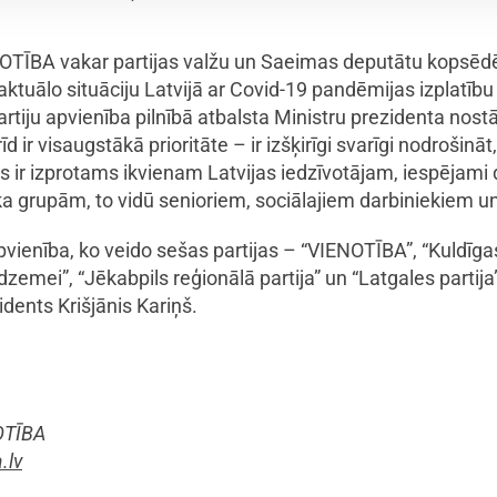
OTĪBA vakar partijas valžu un Saeimas deputātu kopsēdē 
aktuālo situāciju Latvijā ar Covid-19 pandēmijas izplatību
rtiju apvienība pilnībā atbalsta Ministru prezidenta nostā
d ir visaugstākā prioritāte – ir izšķirīgi svarīgi nodrošinā
s ir izprotams ikvienam Latvijas iedzīvotājam, iespējami
a grupām, to vidū senioriem, sociālajiem darbiniekiem un
vienība, ko veido sešas partijas – “VIENOTĪBA”, “Kuldīg
zemei”, “Jēkabpils reģionālā partija” un “Latgales partija
idents Krišjānis Kariņš.
OTĪBA
.lv