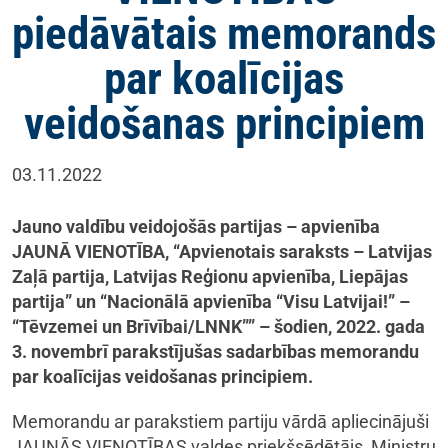
piedāvātais memorands
par koalīcijas
veidošanas principiem
03.11.2022
Jauno valdību veidojošās partijas – apvienība
JAUNĀ VIENOTĪBA, “Apvienotais saraksts – Latvijas
Zaļā partija, Latvijas Reģionu apvienība, Liepājas
partija” un “Nacionālā apvienība “Visu Latvijai!” –
“Tēvzemei un Brīvībai/LNNK”” – šodien, 2022. gada
3. novembrī parakstījušas sadarbības memorandu
par koalīcijas veidošanas principiem.
Memorandu ar parakstiem partiju vārdā apliecinājuši
JAUNĀS VIENOTĪBAS valdes priekšsēdētājs, Ministru