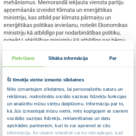
mehānismus. Memorandā iekļauta vienota partiju
apņemšanās izveidot Klimata un enerģētikas
ministriju, kas atbild par klimata pārmaiņu un
enerģētikas politikas ieviešanu, noteikt Ekonomikas
ministriju kā atbildīgo par nodarbinātības politiku,
noteikt Labklājības ministriju kā atbildīgo par bērnu
atbalsta politiku un noteikt vienu atbildīgo ministriju
par informācijas un komunikāciju tehnoloģiju politiku.
Piekrišana
Sīkāka informācija
Par
Šī tīmekļa vietne izmanto sīkdatnes
Mēs izmantojam sīkdatnes, lai personalizētu saturu un
reklāmas, nodrošinātu sociālo saziņas līdzekļu funkcijas
un analizētu mūsu vietņu datplūsmu. Informāciju par to,
kā Jūs izmantojat mūsu vietni, mēs kopīgojam ar saviem
sociālās saziņas līdzekļu, reklamēšanas un datu
apstrādes partneriem, kuri to var apvienot ar citu
informāciju, ko viņiem sniedzat vai ko viņi apkopo, kad