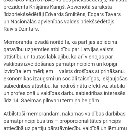
prezidents Krišjānis Kariņš, Apvienotā saraksta
līdzpriekšsēdētāji Edvards Smiltēns, Edgars Tavars
un Nacionālās apvienības valdes priekšsēdētājs
Raivis Dzintars.
Memoranda ievadā norādīts, ka partijas apliecina
gatavību uzņemties atbildību par Latvijas valsts
attīstību un tautas labklājību, kā arī vienojas par
valdības izveidošanas pamatprincipiem un kopīgi
izvirzītajiem mērķiem – valsts drošības stiprināšanu,
ekonomikas izaugsmi un sociāli taisnīgas, iekļaujošas
sabiedrības attīstību, lai nodrošinātu efektīvu, stabilu
un profesionālu valdības darbu sabiedrības interesēs
līdz 14. Saeimas pilnvaru termiņa beigām.
Atbilstoši memorandam, nākamās valdības darbības
pamatprincipi būs trīs – proporcionalitātes princips
attiecībā uz partiju pārstāvniecību valdībā un lēmumu