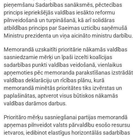
pieņemšanu Sadarbības sanāksmēs, pēctecības
princips iepriekšējās valdības iesākto reformu
pilnveidošanā un turpināšanā, kā arī solidāras
atbildības princips par Saeimas uzticību saņēmušā
Ministru prezidenta un viņa aicināto ministru darbību.
Memorandā uzskaitīti prioritārie nākamās valdības
sasniedzamie mērķi un īpaši izcelti koalīcijas
sadarbības punkti valdības veidošanā, vienlaikus
apņemoties pēc memoranda parakstīšanas izstrādāt
valdības deklarāciju un rīcības plānu, kurā
memorandā minētās prioritātes tiks izvērstas un
paplašinātas, aptverot visus būtiskos nākamās
valdības darāmos darbus.
Prioritāro mērķu sasniegšanai partijas memorandā
apņemas pilnveidot valsts pārvaldību esošo resursu
ietvaros, iedibinot elastīgus horizontālās sadarbības