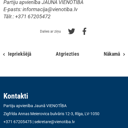
Partiju apvienība JAUNĀ VIENOTĪBA
E-pasts:
informacija@vienotiba.lv
Tālr.: +371 67205472
Dalies ar ziņu
Iepriekšējā
Atgriezties
Nākamā
Kontakti
Partiju apvienība Jaunā VIENOTĪBA
Zigfrīda Annas Meierovica bulvāris 12-3, Rīga, LV-1050
+371 67205475
|
sekretare@vienotiba.lv