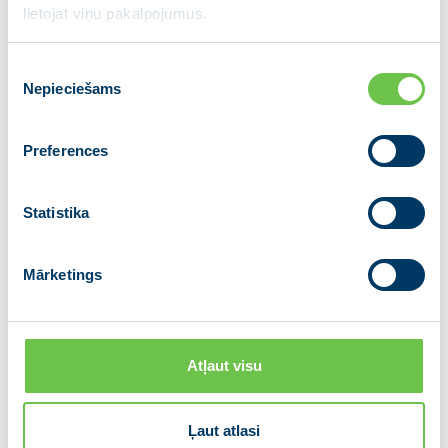
lietojat viņu pakalpojumus.
Piekrišanas
Nepieciešams
izvēle
Preferences
Statistika
Mārketings
Lejupielādē šeit:
14. Saeimā ievēlēto partiju
sadarbības memorands par koalīcijas veidošanas
principiem
Atļaut visu
Ļaut atlasi