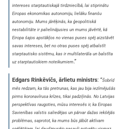
intereses starptautiskajā tirdzniecībā, lai stiprinātu
Eiropas ekonomikas autonomiju, lielāku finanšu
autonomiju. Mums jārēķinās, ka ģeopolitiskā
nestabilitāte ir palielinājusies un mums jāvērtē, kā
Eiropa šajos apstākļos no vienas puses spēj aizstāvēt
savas intereses, bet no otras puses spēj atbalstīt
starptautisko sistēmu, kas ir multilaterāla un balstīta
.”
uz starptautiskiem noteikumiem
Edgars Rinkēvičs, ārlietu ministrs
: “
Šobrīd
mēs redzam, ka tās pretrunas, kas jau bija iezīmējušās
pirms koronavīrusa krīzes, tikai padziļinās. No Latvijas
perspektīvas raugoties, mūsu interesēs ir, ka Eiropas
Savienības valstis saliedējas un pārvar dažas iekšējās
problēmas, saprotot, ka mums būs jābūt aktīvam
spēlētājam, lai daudzpusējo pasauli noturētu vismaz