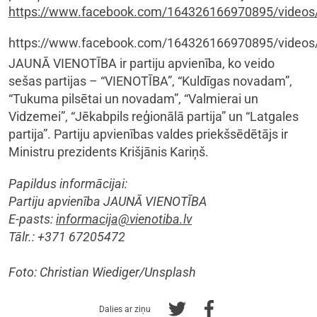
https://www.facebook.com/164326166970895/video
https://www.facebook.com/164326166970895/video
JAUNĀ VIENOTĪBA ir partiju apvienība, ko veido
sešas partijas – “VIENOTĪBA”, “Kuldīgas novadam”,
“Tukuma pilsētai un novadam”, “Valmierai un
Vidzemei”, “Jēkabpils reģionālā partija” un “Latgales
partija”. Partiju apvienības valdes priekšsēdētājs ir
Ministru prezidents Krišjānis Kariņš.
Papildus informācijai:
Partiju apvienība JAUNĀ VIENOTĪBA
E-pasts:
informacija@vienotiba.lv
Tālr.: +371 67205472
Foto: Christian Wiediger/Unsplash
Dalies ar ziņu