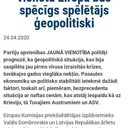
spēcīgs spēlētājs
ģeopolitiski
24.04.2020
Partiju apvienības JAUNĀ VIENOTĪBA politiķi
prognozē, ka ģeopolitiskā situācija, kas bija
saspīlēta jau pirms vīrusa izraisītās krīzes,
tuvākajos gados vieglāka nekļūs. Pasaules
ekonomiku un politisko stabilitāti ietekmē dažādi
faktori, toskait arī, piemēram, bezprecedenta
situācija ar naftas cenām, kas atstāj iespaidu kā uz
Krieviju, tā Tuvajiem Austrumiem un ASV.
Eiropas Komisijas priekšsēdētājas izpildvietnieks
Valdis Dombrovskis un Latvijas Republikas ārlietu