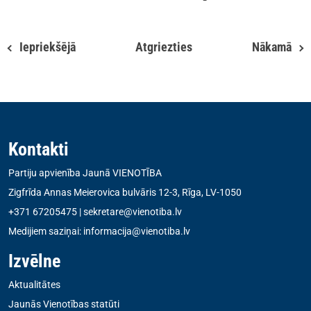
Iepriekšējā
Atgriezties
Nākamā
Kontakti
Partiju apvienība Jaunā VIENOTĪBA
Zigfrīda Annas Meierovica bulvāris 12-3, Rīga, LV-1050
+371 67205475
|
sekretare@vienotiba.lv
Medijiem saziņai:
informacija@vienotiba.lv
Izvēlne
Aktualitātes
Jaunās Vienotības statūti