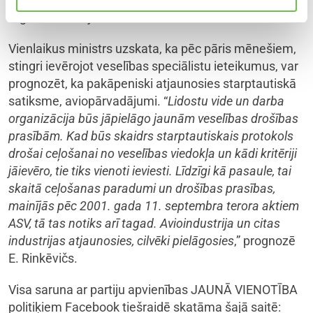
atgriezties mājās.
Vienlaikus ministrs uzskata, ka pēc pāris mēnešiem,
stingri ievērojot veselības speciālistu ieteikumus, var
prognozēt, ka pakāpeniski atjaunosies starptautiskā
satiksme, aviopārvadājumi. “
Lidostu vide un darba
organizācija būs jāpielāgo jaunām veselības drošības
prasībām. Kad būs skaidrs starptautiskais protokols
drošai ceļošanai no veselības viedokļa un kādi kritēriji
jāievēro, tie tiks vienoti ieviesti. Līdzīgi kā pasaule, tai
skaitā ceļošanas paradumi un drošības prasības,
mainījās pēc 2001. gada 11. septembra terora aktiem
ASV, tā tas notiks arī tagad. Avioindustrija un citas
industrijas atjaunosies, cilvēki pielāgosies
,” prognozē
E. Rinkēvičs.
Visa saruna ar partiju apvienības JAUNĀ VIENOTĪBA
politiķiem Facebook tiešraidē skatāma šajā saitē: