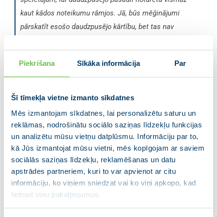
kaut kādos noteikumu rāmjos. Jā, būs mēģinājumi
pārskatīt esošo daudzpusējo kārtību, bet tas nav
Latvijas interesēs, tāpēc mēs vēlamies redzēt spēcīgu
Eiropu, kas šo sistēmu vairāk sargā. Eiropas Savienībai
Piekrišana
Sīkāka informācija
Par
būs rūpīgi jāseko līdzi, lai krīzes brīdi neizmanto tādas
valstis, kam ir resursi, lai nopirktu stratēģiski svarīgus
uzņēmumus, piemēram, IT sektorā, transporta
Šī tīmekļa vietne izmanto sīkdatnes
.”
infrastruktūrā
Mēs izmantojam sīkdatnes, lai personalizētu saturu un
reklāmas, nodrošinātu sociālo saziņas līdzekļu funkcijas
Valdis Dombrovskis uzskata, ka ekonomikas
un analizētu mūsu vietņu datplūsmu. Informāciju par to,
atkopšanās pēc pandēmijas būs tieši atkarīga no tā,
kā Jūs izmantojat mūsu vietni, mēs kopīgojam ar saviem
kā krīzes laikā izdosies nosargāt uzņēmumus un
sociālās saziņas līdzekļu, reklamēšanas un datu
darba vietas. “
Protams, šī krīze ir ļoti nopietns
apstrādes partneriem, kuri to var apvienot ar citu
trieciens visiem – cilvēkiem, uzņēmumiem, ekonomikai
informāciju, ko viņiem sniedzat vai ko viņi apkopo, kad
kopumā, var prognozēt, ka lielākā daļa, ja ne visas
lietojat viņu pakalpojumus.
Eiropas valstis būs recesijā, visās valstīs palielināsies