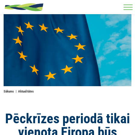
Skip to main content
Sākums
Aktualitātes
Pēckrīzes periodā tikai
vienota Eiropa būs