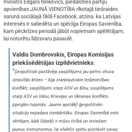
ministrs Edgars Rinkēvičs, piedaloties partiju
apvienības JAUNĀ VIENOTĪBA rīkotajā tiešraides
sarunā sociālajā tīklā Facebook, atzina, ka Latvijas
interesēs ir saliedēta un spēcīga Eiropas Savienība,
kam pēckrīzes periodā jābūt nopietnam spēlētājam,
lai noturētu līdzsvaru pasaulē.
Valdis Dombrovskis, Eiropas Komisijas
priekšsēdētājas izpildvietnieks
:
“
Ģeopolitiski pastāvēja saspīlējums jau pirms vīrusa
izraisītās krīzes – bija starptautiskie tirdzniecības
konflikti, saspīlējumi starp ASV un Ķīnu, saspīlējums
starp ASV un Irānu, Krievijas un Ukrainas konflikts
joprojām turpinās. Jaunie apstākļi ģeopolitisko
situāciju nepadara vienkāršāku. Eiropas Savienībā mēs
vērtējam, kādi līdzekļi ir mūsu rīcībā un ieviešam
jaunus instrumentus, lai efektīvi spētu aizstāvēt savas