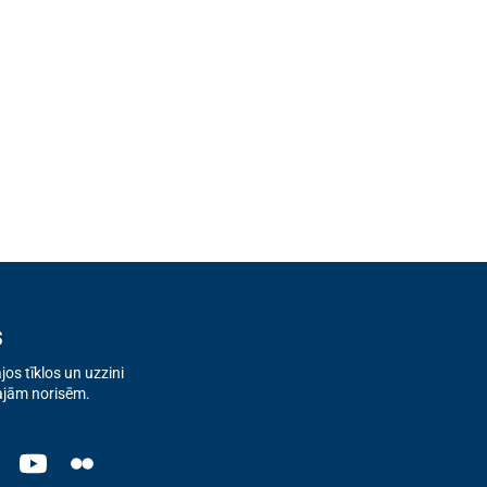
s
os tīklos un uzzini
ajām norisēm.