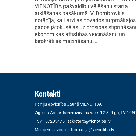
VIENOTĪBA pašvaldību vēlēšanu starta
atklāšanas pasākumā, V. Dombrovkis
norādīja, ka Latvijas novados turpmākajos
gados jāfokusējas uz drošības stiprināšan
ekonomikas attīstības veicināšanu un
birokrātijas mazināšanu….
Kontakti
Partiju apvienība Jaunā VIENOTĪBA
Zigfrīda Annas Meierovica bulvāris 12-3, Rīga, LV-105
+371 67205475
|
sekretare@vienotiba.lv
Medijiem saziņai:
informacija@vienotiba.lv