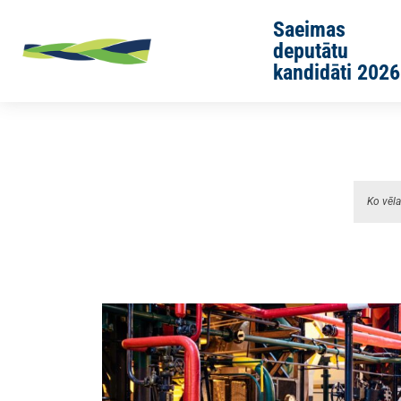
Skip to main content
Saeimas
deputātu
kandidāti 2026
Sākums
Rīga 2025