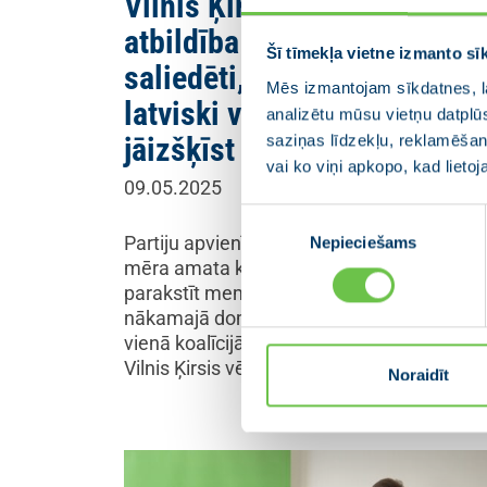
Vilnis Ķirsis: Rīga ir mūsu
atbildība – mums jārīkojas
Šī tīmekļa vietne izmanto sī
saliedēti, valstiski un ar
Mēs izmantojam sīkdatnes, la
latviski vēsu prātu, nevis
analizētu mūsu vietņu datplū
saziņas līdzekļu, reklamēšana
jāizšķīst sīkos ķīviņos
vai ko viņi apkopo, kad lieto
09.05.2025
Piekrišanas
Partiju apvienības Jaunā VIENOTĪBA Rīga
Nepieciešams
izvēle
mēra amata kandidāts Vilnis Ķirsis piekriti
parakstīt memorandu, kurā apņemas, ka
nākamajā domes sasaukumā nestrādās
vienā koalīcijā ar Šlesera partiju. Rīgas mē
Vilnis Ķirsis vērsies…
Noraidīt