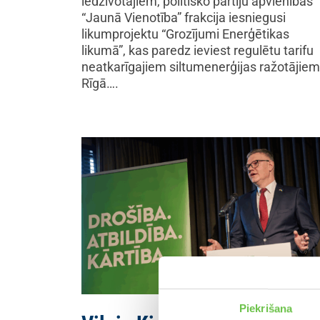
iedzīvotājiem, politisko partiju apvienības
“Jaunā Vienotība” frakcija iesniegusi
likumprojektu “Grozījumi Enerģētikas
likumā”, kas paredz ieviest regulētu tarifu
neatkarīgajiem siltumenerģijas ražotājiem
Rīgā….
Piekrišana