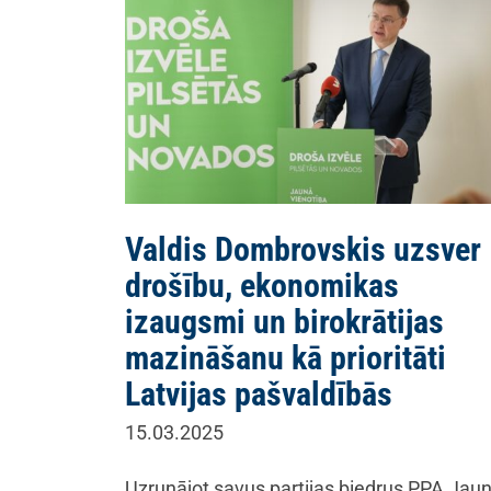
Valdis Dombrovskis uzsver
drošību, ekonomikas
izaugsmi un birokrātijas
mazināšanu kā prioritāti
Latvijas pašvaldībās
15.03.2025
Uzrunājot savus partijas biedrus PPA Jau