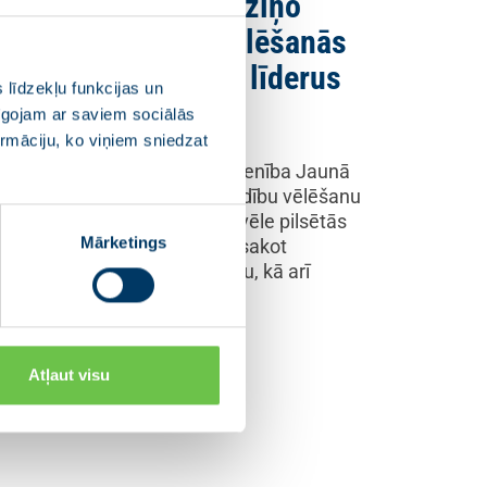
aunā VIENOTĪBA izziņo
tartu pašvaldību vēlēšanās
n piesaka sarakstu līderus
 līdzekļu funkcijas un
pīgojam ar saviem sociālās
.03.2025
ormāciju, ko viņiem sniedzat
. martā Rīgas pilī partiju apvienība Jaunā
ENOTĪBA (JV) atklāja pašvaldību vēlēšanu
artu ar uzsaukumu “Droša izvēle pilsētās
Mārketings
 novados”, kā prioritātes piesakot
dzīvotāju drošību un labklājību, kā arī
konomisko…
Atļaut visu