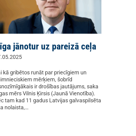
īga jānotur uz pareizā ceļa
.05.2025
i kā gribētos runāt par priecīgiem un
imnieciskiem mērķiem, šobrīd
snozīmīgākais ir drošības jautājums, saka
gas mērs Vilnis Ķirsis (Jaunā Vienotība).
c tam kad 11 gadus Latvijas galvaspilsēta
ka nolaista,…