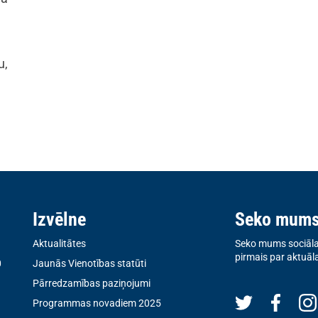
u,
Izvēlne
Seko mum
Aktualitātes
Seko mums sociālaj
pirmais par aktuāl
0
Jaunās Vienotības statūti
Pārredzamības paziņojumi
Programmas novadiem 2025