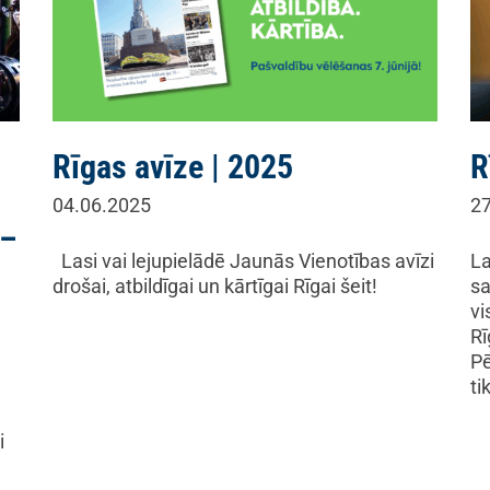
Rīgas avīze | 2025
R
04.06.2025
27
 –
Lasi vai lejupielādē Jaunās Vienotības avīzi
La
drošai, atbildīgai un kārtīgai Rīgai šeit!
sa
vi
Rī
Pē
ti
i