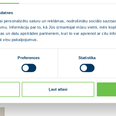
Jaunā VIENOTĪBA iesniedz
J
Rīgas sarakstu pašvaldību
s
kdatnes
vēlēšanās
u
i personalizētu saturu un reklāmas, nodrošinātu sociālo saziņas
smu. Informāciju par to, kā Jūs izmantojat mūsu vietni, mēs ko
04.04.2025
15
s un datu apstrādes partneriem, kuri to var apvienot ar citu inf
jat viņu pakalpojumus.
4. aprīlī sarakstu Rīgas vēlēšanu komisijā
15
iesniedza partiju apvienības “Jaunā
VI
VIENOTĪBA” Rīgas mēra amata kandidāts
st
s
Preferences
Statistika
Vilnis Ķirsis, vienkopus pulcējot lielāko daļu
un
s
Rīgas saraksta kandidātu simboliskā gājienā
ie
no Bastejkalna līdz vēlēšanu…
e
rs
Ļaut atlasi