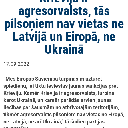
agresorvalsts, tās
pilsoņiem nav vietas ne
Latvijā un Eiropā, ne
Ukrainā
17.09.2022
“Mēs Eiropas Savienībā turpināsim uzturēt
spiedienu, lai tiktu ieviestas jaunas sankcijas pret
Krieviju. Kamēr Krievija ir agresorvalsts, turpina
karot Ukrainā, un kamēr parādās arvien jaunas
liecības par šausmām no atbrīvotajām teritorijām,
tikmēr agresorvalsts pilsoņiem nav vietas ne Eiropā,
ne Latvijā, ne arī Ukrainā,” tā šodien partijas