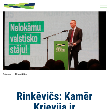
Skip to main content
Sākums
Aktualitātes
Rinkēvičs: Kamēr
Krievija ir