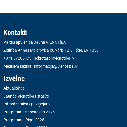
Kontakti
Partiju apvienība Jaunā VIENOTĪBA
Zigfrīda Annas Meierovica bulvāris 12-3, Rīga, LV-1050
+371 67205475
|
sekretare@vienotiba.lv
Medijiem saziņai:
informacija@vienotiba.lv
Izvēlne
Aktualitātes
Jaunās Vienotības statūti
Pārredzamības paziņojumi
Programmas novadiem 2025
Programma Rīgai 2025