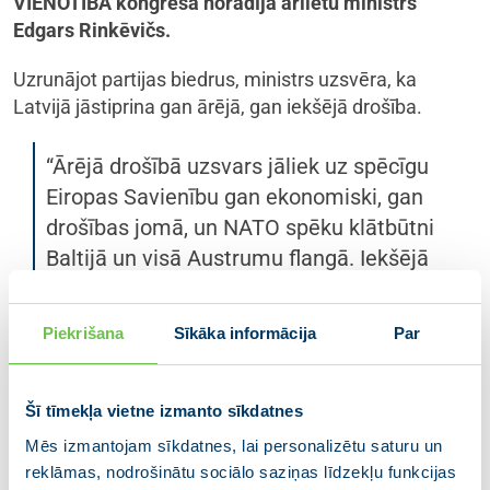
VIENOTĪBA kongresā norādīja ārlietu ministrs
Edgars Rinkēvičs.
Uzrunājot partijas biedrus, ministrs uzsvēra, ka
Latvijā jāstiprina gan ārējā, gan iekšējā drošība.
“Ārējā drošībā uzsvars jāliek uz spēcīgu
Eiropas Savienību gan ekonomiski, gan
drošības jomā, un NATO spēku klātbūtni
Baltijā un visā Austrumu flangā. Iekšējā
drošībā jāstrādā ar iestāžu un dienestu
spēju pilnveidošanu, lai esam gatavi
Piekrišana
Sīkāka informācija
Par
dažādiem pavērsieniem arī iekšpolitiski,”
sacīja Edgars Rinkēvičs.
Šī tīmekļa vietne izmanto sīkdatnes
Ievērojot, ka partijas VIENOTĪBA kongress notiek
Mēs izmantojam sīkdatnes, lai personalizētu saturu un
laikā, kad līdz 14. Saeimas vēlēšanām atlikušas vairs
reklāmas, nodrošinātu sociālo saziņas līdzekļu funkcijas