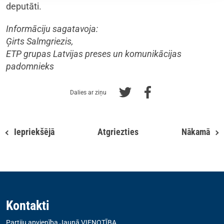
deputāti.
Informāciju sagatavoja:
Ģirts Salmgriezis,
ETP grupas Latvijas preses un komunikācijas
padomnieks
Dalies ar ziņu
Iepriekšējā
Atgriezties
Nākamā
Kontakti
Partiju apvienība Jaunā VIENOTĪBA