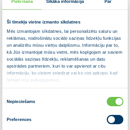
Piekrišana
Sīkāka informācija
Par
stāšanos šajā augstajā amatā notiks vairākas
pozitīvas, ilgi gaidītas pārmaiņas. “Robertai ir skaidri
mērķi. Viņa ir apņēmusies strādāt pie tā, lai
Šī tīmekļa vietne izmanto sīkdatnes
proeiropeiskie EP politiskie spēki kļūtu vienotāki.
Mēs izmantojam sīkdatnes, lai personalizētu saturu un
Uzskatu, ka ir labas izredzes to panākt, jo viņa
reklāmas, nodrošinātu sociālo saziņas līdzekļu funkcijas
līdzšinējā darbā ir pierādījusi, ka spēj rast saprātīgus
un analizētu mūsu vietņu datplūsmu. Informāciju par to,
kompromisus starp dažādiem politiskajiem
kā Jūs izmantojat mūsu vietni, mēs kopīgojam ar saviem
uzskatiem. Tas būs ārkārtīgi svarīgi, lai mēs varētu
sociālās saziņas līdzekļu, reklamēšanas un datu
vienoties par daudziem nozīmīgiem, bet arī strīdīgiem
apstrādes partneriem, kuri to var apvienot ar citu
likumiem, kas EP jāpieņem nākamajos divarpus
informāciju, ko viņiem sniedzat vai ko viņi apkopo, kad
gados, tai skaitā – Eiropas zaļā kursa ieviešanai,
lietojat viņu pakalpojumus.
veselības aprūpes stiprināšanai un digitālās sfēras
regulēšanai. Tāpat Roberta vēlas veicināt EP
Piekrišanas
atpazīstamību iedzīvotāju vidū, kā arī sieviešu iesaisti
Nepieciešams
izvēle
politikā un līderībā, kas, manuprāt, ir ļoti pozitīvi
mērķi. Ceru, ka Robertas vadībā EP jau drīzumā varēs
Preferences
atgriezties pie pilna laika darba klātienē, kas mums –
politiķiem – ir ārkārtīgi svarīgi,” uzsver deputāte.