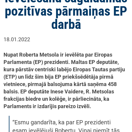
pozitīvas pārmaiņas EP
darbā
18.01.2022
Nupat Roberta Metsola ir ievēlēta par Eiropas
Parlamenta (EP) prezidenti. Maltas EP deputāte,
kura pārstāv centriski labējo Eiropas Tautas partiju
(ETP) un līdz šim bija EP priekšsēdētāja pirmā
vietniece, pirmajā balsojuma kārtā saņēma 458
balsis. EP deputāte Inese Vaidere, R. Metsolas
frakcijas biedre un kolēģe, ir pārliecināta, ka
Parlaments ir izdarījis pareizo izvēli.
“Esmu gandarīta, ka par EP prezidenti
esam ievēlējuši Robertu. Viņai piemīt tās