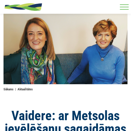
Skip to main content
Sākums
Aktualitātes
Vaidere: ar Metsolas
ievēlēšanu sagaidāmas