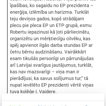
īpašības, ko sagaidu no EP prezidenta –
enerģija, izlēmība un harizma. Turklāt
teju deviņos gados, kopš strādājam
plecu pie pleca EP un ETP grupā, esmu
Robertu iepazinusi kā ļoti pārliecinātu,
organizētu un mērķtiecīgu cilvēku, kas
spēj apvienot ilgās darba stundas EP ar
četru bērnu audzināšanu. Vairākkārt
esam tikušās personīgi un pārrunājušas
arī Latvijai svarīgus jautājumus, turklāt,
kas nav mazsvarīgi – viņa man ir
pierādījusi, ka savus solījumus tur,” tā
nupat ievēlēto EP prezidenti vērtē viņas
tuva kolēģe I. Vaidere.
Latvijas pārstāve sagaida, ka līdz ar R. Metsolas