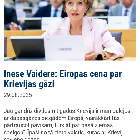
Inese Vaidere: Eiropas cena par
Krievijas gāzi
29.08.2025
Jau gandrīz divdesmit gadus Krievija ir manipulējusi
ar dabasgāzes piegādēm Eiropā, vairākkārt tās
pārtraucot pavisam, turklāt pat pašā ziemas
spelgonī. Īpaši no tā cieta valstis, kuras ar Krieviju
savieno gāzes…