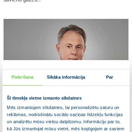
Piekrišana
Sīkāka informācija
Par
Šī tīmekļa vietne izmanto sīkdatnes
Ģirts Valdis Kristovskis:
Mēs izmantojam sīkdatnes, lai personalizētu saturu un
reklāmas, nodrošinātu sociālo saziņas līdzekļu funkcijas
Zemessardze ir dzinusi dziļas
un analizētu mūsu vietņu datplūsmu. Informāciju par to,
saknes. Jāturpina augt.
kā Jūs izmantojat mūsu vietni, mēs kopīgojam ar saviem