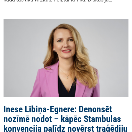
Inese Lībiņa-Egnere: Denonsēt
nozīmē nodot – kāpēc Stambulas
konvencija palīdz novērst traģēdiju