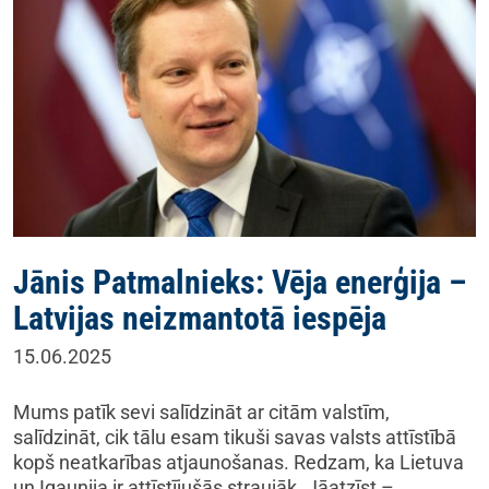
Jānis Patmalnieks: Vēja enerģija –
Latvijas neizmantotā iespēja
15.06.2025
Mums patīk sevi salīdzināt ar citām valstīm,
salīdzināt, cik tālu esam tikuši savas valsts attīstībā
kopš neatkarības atjaunošanas. Redzam, ka Lietuva
un Igaunija ir attīstījušās straujāk. Jāatzīst –