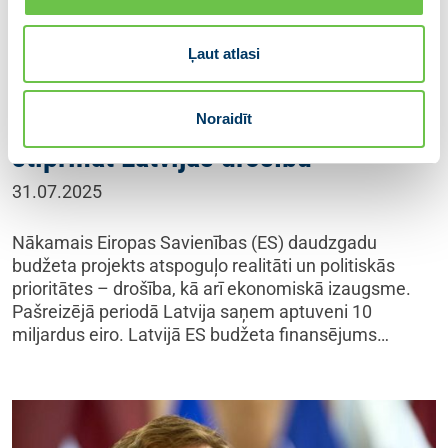
Ļaut atlasi
Baiba Braže: ES nākamais
daudzgadu budžets – iespēja
Noraidīt
stiprināt Latvijas drošību
31.07.2025
Nākamais Eiropas Savienības (ES) daudzgadu
budžeta projekts atspoguļo realitāti un politiskās
prioritātes – drošība, kā arī ekonomiskā izaugsme.
Pašreizējā periodā Latvija saņem aptuveni 10
miljardus eiro. Latvijā ES budžeta finansējums…