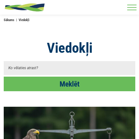
Skip to main content
Sākums
Viedokļi
Viedokļi
Meklēt