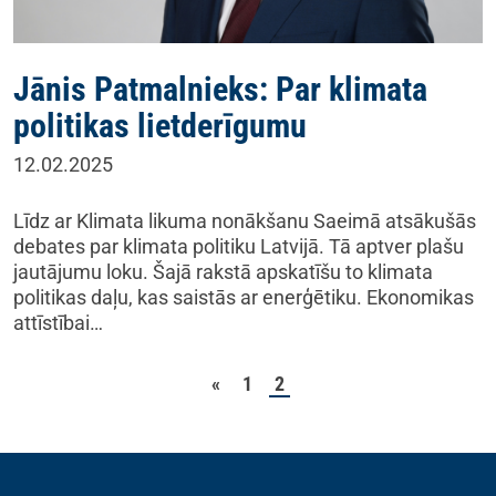
Jānis Patmalnieks: Par klimata
politikas lietderīgumu
12.02.2025
Līdz ar Klimata likuma nonākšanu Saeimā atsākušās
debates par klimata politiku Latvijā. Tā aptver plašu
jautājumu loku. Šajā rakstā apskatīšu to klimata
politikas daļu, kas saistās ar enerģētiku. Ekonomikas
attīstībai…
Ziņu numerācija pēc la
«
1
2