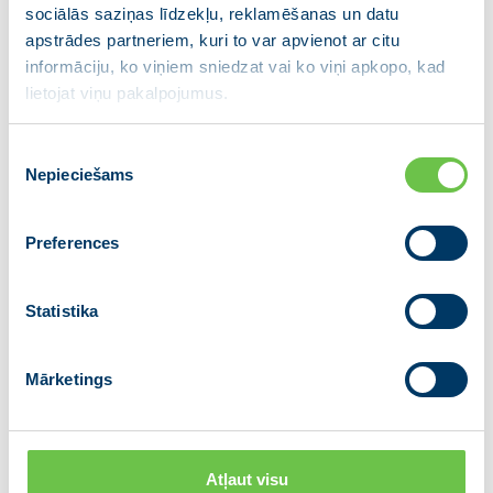
sociālās saziņas līdzekļu, reklamēšanas un datu
22.08.2025
apstrādes partneriem, kuri to var apvienot ar citu
informāciju, ko viņiem sniedzat vai ko viņi apkopo, kad
Šodien Zemessardzes vārds un reputācija nevienam
lietojat viņu pakalpojumus.
šaubas nerada. Būt zemessargam daudziem ir goda
lieta. Kalpošanu Tēvzemei apliecina pat daudzi
Piekrišanas
pašreizējās 14. Saeimas deputāti un ministri, tostarp
Nepieciešams
izvēle
no Jaunās vienotības –…
Preferences
Statistika
Mārketings
Atļaut visu