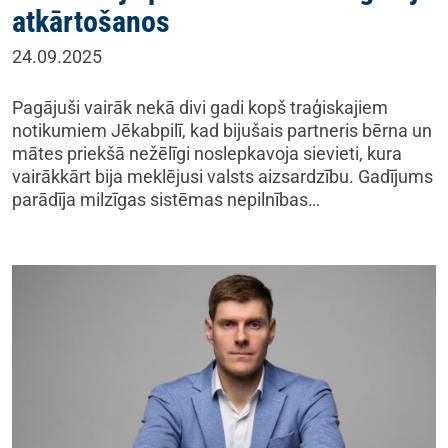
atkārtošanos
24.09.2025
Pagājuši vairāk nekā divi gadi kopš traģiskajiem
notikumiem Jēkabpilī, kad bijušais partneris bērna un
mātes priekšā nežēlīgi noslepkavoja sievieti, kura
vairākkārt bija meklējusi valsts aizsardzību. Gadījums
parādīja milzīgas sistēmas nepilnības…