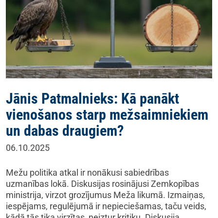
Jānis Patmalnieks: Kā panākt
vienošanos starp mežsaimniekiem
un dabas draugiem?
06.10.2025
Mežu politika atkal ir nonākusi sabiedrības
uzmanības lokā. Diskusijas rosinājusi Zemkopības
ministrija, virzot grozījumus Meža likumā. Izmaiņas,
iespējams, regulējumā ir nepieciešamas, taču veids,
kādā tās tika virzītas, neiztur kritiku. Diskusija…