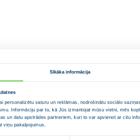
Sīkāka informācija
kdatnes
i personalizētu saturu un reklāmas, nodrošinātu sociālo saziņas
smu. Informāciju par to, kā Jūs izmantojat mūsu vietni, mēs ko
s un datu apstrādes partneriem, kuri to var apvienot ar citu inf
jat viņu pakalpojumus.