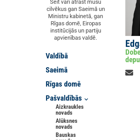
Šeit vari atrast mūsu
cilvēkus gan Saeimā un
Ministru kabinetā, gan
Rīgas domē, Eiropas
institūcijās un partiju
apvienības valdē.
Edg
Dobe
Valdībā
depu
Saeimā
Rīgas domē
Pašvaldībās
Aizkraukles
novads
Alūksnes
novads
Bauskas