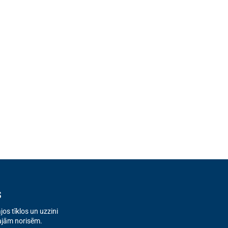
s
os tīklos un uzzini
ajām norisēm.