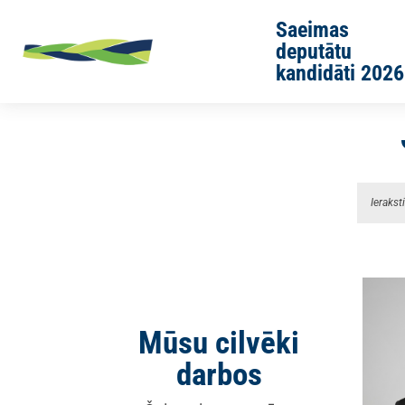
Skip to main content
Saeimas
deputātu
kandidāti 2026
Sākums
Jaunās Vienotības cilvēki
Dobeles novads
Mūsu cilvēki
darbos