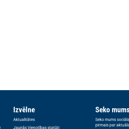
Izvēlne
Seko mum
Aktualitātes
Seko mums sociālaj
pirmais par aktuāl
0
Jaunās Vienotības statūti