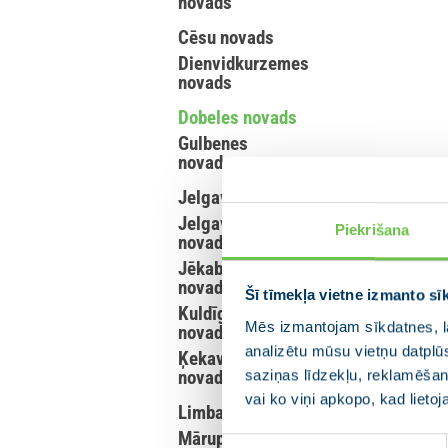
novads
Cēsu novads
Dienvidkurzemes
novads
Dobeles novads
Gulbenes
novads
Jelgava
Jelgavas
Piekrišana
novads
Jēkabpils
novads
Šī tīmekļa vietne izmanto sī
Kuldīgas
Mēs izmantojam sīkdatnes, la
novads
analizētu mūsu vietņu datplū
Ķekavas
saziņas līdzekļu, reklamēšana
novads
vai ko viņi apkopo, kad lieto
Limbažu novads
Mārupes
Piekrišanas