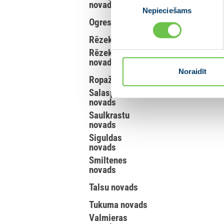
novads
Nepieciešams
izvēle
Ogres novads
Rēzekne
Rēzeknes
novads
Noraidīt
Ropažu novads
Salaspils
novads
Saulkrastu
novads
Siguldas
novads
Smiltenes
novads
Talsu novads
Tukuma novads
Valmieras