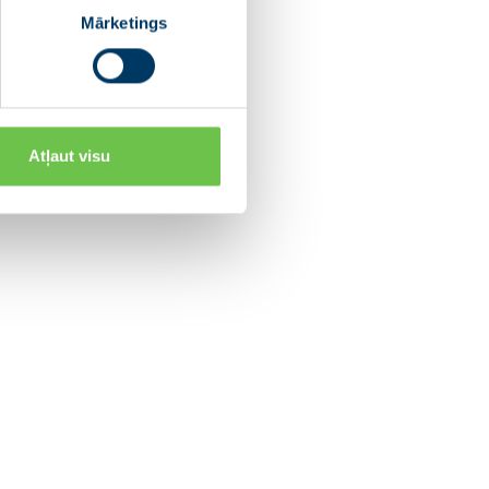
Mārketings
Atļaut visu