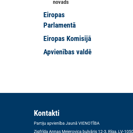
novads
Eiropas
Parlamentā
Eiropas Komisijā
Apvienības valdē
Kontakti
Partiju apvienība Jaunā VIENOTĪBA
Zigfrīda Annas Meierovica bulvāris 12-3, Rīga, LV-105