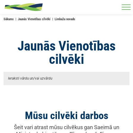
Skip to main content
Sākums
Jaunās Vienotības cilvēki
Limbažu novads
Jaunās Vienotības
cilvēki
Mūsu cilvēki darbos
Šeit vari atrast mūsu cilvēkus gan Saeimā un