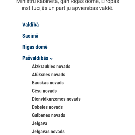
Ministru kabinetā, gan Rīgas domē, Eiropas
institūcijās un partiju apvienības valdē.
Valdībā
Saeimā
Rīgas domē
Pašvaldībās
Aizkraukles novads
Alūksnes novads
Bauskas novads
Cēsu novads
Dienvidkurzemes novads
Dobeles novads
Gulbenes novads
Jelgava
Jelgavas novads