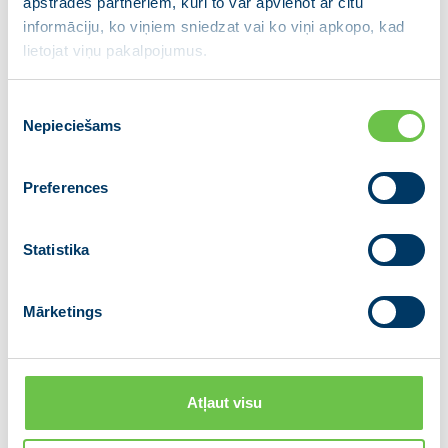
apstrādes partneriem, kuri to var apvienot ar citu
Eiropas Parlamentā
informāciju, ko viņiem sniedzat vai ko viņi apkopo, kad
Eiropas Komisijā
lietojat viņu pakalpojumus.
Apvienības valdē
Piekrišanas
Nepieciešams
izvēle
Preferences
Statistika
Mārketings
Atļaut visu