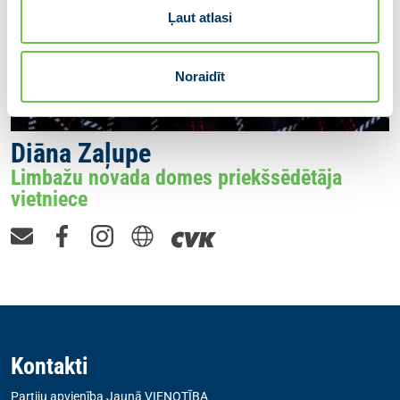
Ļaut atlasi
Noraidīt
Diāna Zaļupe
Limbažu novada domes priekšsēdētāja
vietniece
Kontakti
Partiju apvienība Jaunā VIENOTĪBA