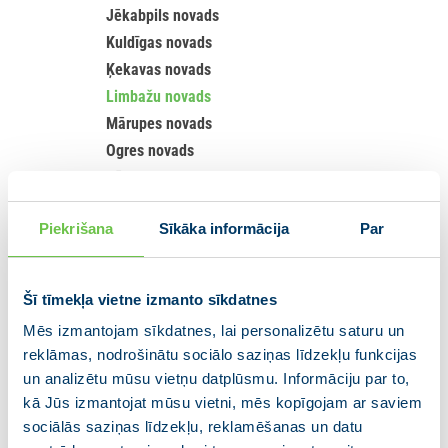
Jēkabpils novads
Kuldīgas novads
Ķekavas novads
Limbažu novads
Mārupes novads
Ogres novads
Rēzekne
Rēzeknes novads
Piekrišana
Sīkāka informācija
Par
Ropažu novads
Salaspils novads
Saulkrastu novads
Šī tīmekļa vietne izmanto sīkdatnes
Siguldas novads
Mēs izmantojam sīkdatnes, lai personalizētu saturu un
Smiltenes novads
reklāmas, nodrošinātu sociālo saziņas līdzekļu funkcijas
Talsu novads
un analizētu mūsu vietņu datplūsmu. Informāciju par to,
Tukuma novads
kā Jūs izmantojat mūsu vietni, mēs kopīgojam ar saviem
Valmieras novads
sociālās saziņas līdzekļu, reklamēšanas un datu