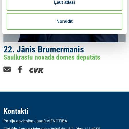
Ļaut atlasi
Noraidīt
22. Jānis Brumermanis
Saulkrastu novada domes deputāts
Kontakti
Partiju apvienība Jaunā VIENOTĪBA
Zigfrīda Annas Meierovica bulvāris 12-3, Rīga, LV-1050