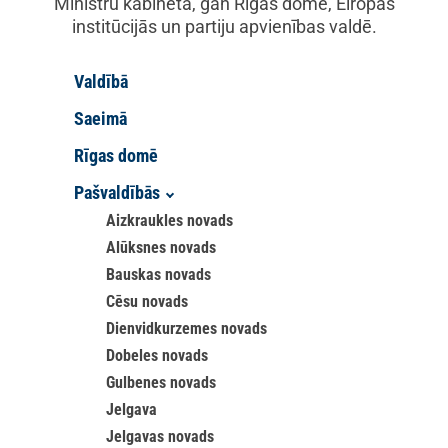
Ministru kabinetā, gan Rīgas domē, Eiropas
institūcijās un partiju apvienības valdē.
Valdībā
Saeimā
Rīgas domē
Pašvaldībās
Aizkraukles novads
Alūksnes novads
Bauskas novads
Cēsu novads
Dienvidkurzemes novads
Dobeles novads
Gulbenes novads
Jelgava
Jelgavas novads