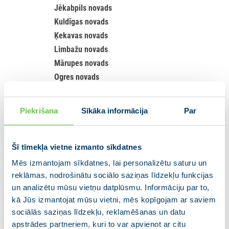
Jēkabpils novads
Kuldīgas novads
Ķekavas novads
Limbažu novads
Mārupes novads
Ogres novads
Rēzekne
Rēzeknes novads
Piekrišana
Sīkāka informācija
Par
Ropažu novads
Salaspils novads
Saulkrastu novads
Šī tīmekļa vietne izmanto sīkdatnes
Siguldas novads
Mēs izmantojam sīkdatnes, lai personalizētu saturu un
Smiltenes novads
reklāmas, nodrošinātu sociālo saziņas līdzekļu funkcijas
Talsu novads
un analizētu mūsu vietņu datplūsmu. Informāciju par to,
kā Jūs izmantojat mūsu vietni, mēs kopīgojam ar saviem
Tukuma novads
sociālās saziņas līdzekļu, reklamēšanas un datu
Valmieras novads
apstrādes partneriem, kuri to var apvienot ar citu