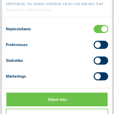
Eiropas Parlamentā
informāciju, ko viņiem sniedzat vai ko viņi apkopo, kad
lietojat viņu pakalpojumus.
Eiropas Komisijā
Apvienības valdē
Piekrišanas
Nepieciešams
izvēle
Preferences
Statistika
Mārketings
Atļaut visu