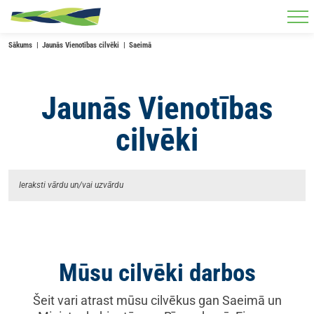
Skip to main content
Sākums
Jaunās Vienotības cilvēki
Saeimā
Jaunās Vienotības
cilvēki
Mūsu cilvēki darbos
Šeit vari atrast mūsu cilvēkus gan Saeimā un