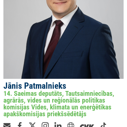
Jānis Patmalnieks
14. Saeimas deputāts, Tautsaimniecības,
agrārās, vides un reģionālās politikas
komisijas Vides, klimata un enerģētikas
apakškomisijas priekšsēdētājs