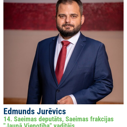
Edmunds Jurēvics
14. Saeimas deputāts, Saeimas frakcijas
"Jaunā Vienotība" vadītājs