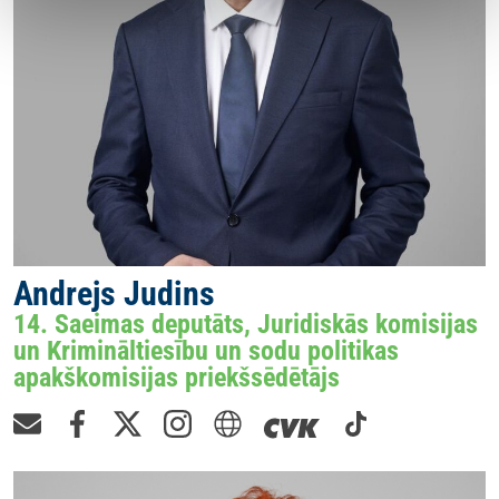
Andrejs Judins
14. Saeimas deputāts, Juridiskās komisijas
un Krimināltiesību un sodu politikas
apakškomisijas priekšsēdētājs