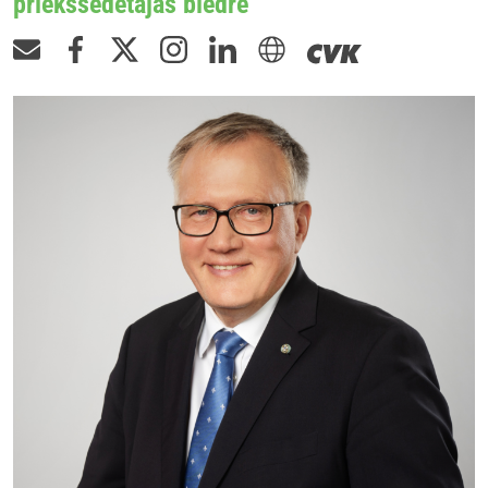
priekšsēdētājas biedre