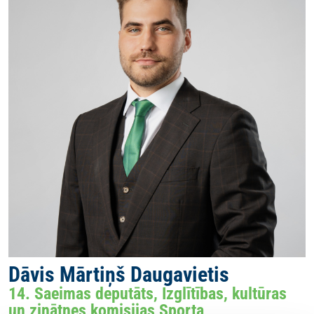
Dāvis Mārtiņš Daugavietis
14. Saeimas deputāts, Izglītības, kultūras
un zinātnes komisijas Sporta