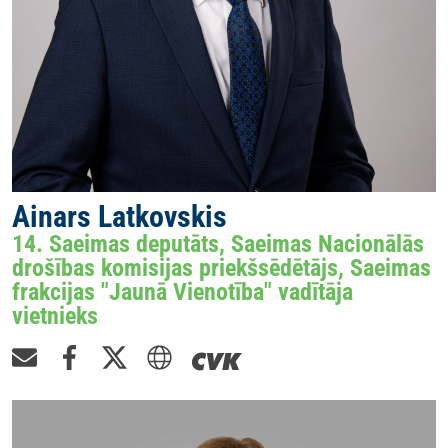
Ainars Latkovskis
14. Saeimas deputāts, Saeimas Nacionālās
drošības komisijas priekšsēdētājs, Saeimas
frakcijas "Jaunā Vienotība" vadītāja
vietnieks