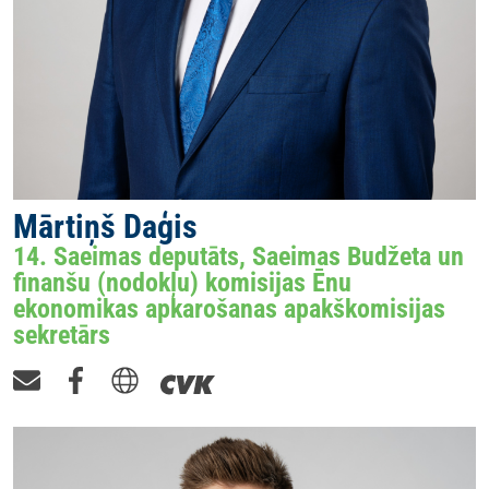
Mārtiņš Daģis
14. Saeimas deputāts, Saeimas Budžeta un
finanšu (nodokļu) komisijas Ēnu
ekonomikas apkarošanas apakškomisijas
sekretārs