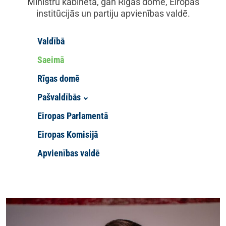
Ministru kabinetā, gan Rīgas domē, Eiropas
institūcijās un partiju apvienības valdē.
Valdībā
Saeimā
Rīgas domē
Pašvaldībās
Eiropas Parlamentā
Eiropas Komisijā
Apvienības valdē