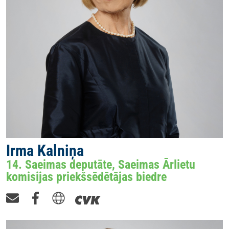
Irma Kalniņa
14. Saeimas deputāte, Saeimas Ārlietu
komisijas priekšsēdētājas biedre