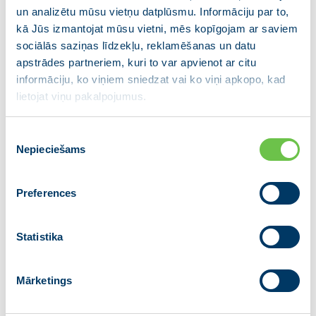
un analizētu mūsu vietņu datplūsmu. Informāciju par to,
kā Jūs izmantojat mūsu vietni, mēs kopīgojam ar saviem
sociālās saziņas līdzekļu, reklamēšanas un datu
apstrādes partneriem, kuri to var apvienot ar citu
informāciju, ko viņiem sniedzat vai ko viņi apkopo, kad
lietojat viņu pakalpojumus.
Aldis Pinkens
Piekrišanas
Talsu novada domes deputāts
Nepieciešams
izvēle
Preferences
Statistika
Mārketings