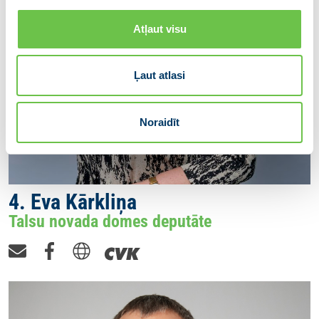
Atļaut visu
Ļaut atlasi
Noraidīt
4. Eva Kārkliņa
Talsu novada domes deputāte