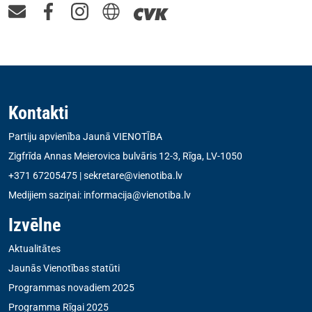
Kontakti
Partiju apvienība Jaunā VIENOTĪBA
Zigfrīda Annas Meierovica bulvāris 12-3, Rīga, LV-1050
+371 67205475
|
sekretare@vienotiba.lv
Medijiem saziņai:
informacija@vienotiba.lv
Izvēlne
Aktualitātes
Jaunās Vienotības statūti
Programmas novadiem 2025
Programma Rīgai 2025