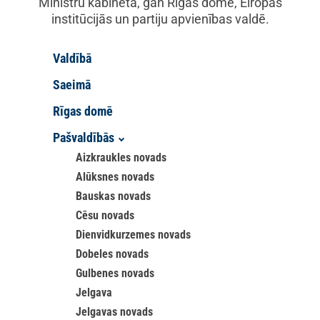
Ministru kabinetā, gan Rīgas domē, Eiropas
institūcijās un partiju apvienības valdē.
Valdībā
Saeimā
Rīgas domē
Pašvaldībās
Aizkraukles novads
Alūksnes novads
Bauskas novads
Cēsu novads
Dienvidkurzemes novads
Dobeles novads
Gulbenes novads
Jelgava
Jelgavas novads