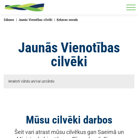
Skip to main content
Sākums
Jaunās Vienotības cilvēki
Ķekavas novads
Jaunās Vienotības
cilvēki
Mūsu cilvēki darbos
Šeit vari atrast mūsu cilvēkus gan Saeimā un