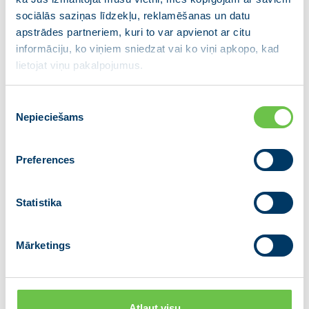
sociālās saziņas līdzekļu, reklamēšanas un datu
apstrādes partneriem, kuri to var apvienot ar citu
informāciju, ko viņiem sniedzat vai ko viņi apkopo, kad
lietojat viņu pakalpojumus.
Piekrišanas
Nepieciešams
izvēle
Preferences
Statistika
Mārketings
Andris Ceļmalnieks
Ķekavas novada domes deputāts
Atļaut visu