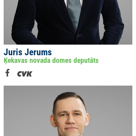
Juris Jerums
Ķekavas novada domes deputāts