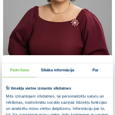
Piekrišana
Sīkāka informācija
Par
Vita Broka
Ķekavas novada domes deputāte
Šī tīmekļa vietne izmanto sīkdatnes
Mēs izmantojam sīkdatnes, lai personalizētu saturu un
reklāmas, nodrošinātu sociālo saziņas līdzekļu funkcijas
un analizētu mūsu vietņu datplūsmu. Informāciju par to,
kā Jūs izmantojat mūsu vietni, mēs kopīgojam ar saviem