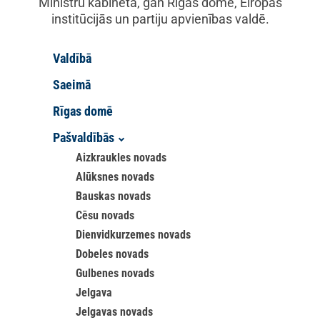
Ministru kabinetā, gan Rīgas domē, Eiropas
institūcijās un partiju apvienības valdē.
Valdībā
Saeimā
Rīgas domē
Pašvaldībās
Aizkraukles novads
Alūksnes novads
Bauskas novads
Cēsu novads
Dienvidkurzemes novads
Dobeles novads
Gulbenes novads
Jelgava
Jelgavas novads