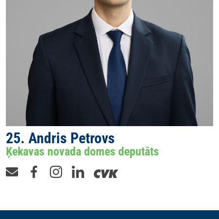
25. Andris Petrovs
Ķekavas novada domes deputāts