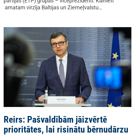
partijas (ETP) grupas – viceprezidenti. Kalnieti
amatam virzīja Baltijas un Ziemeļvalstu…
Reirs: Pašvaldībām jāizvērtē
prioritātes, lai risinātu bērnudārzu