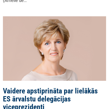
(Amélie de…
Vaidere apstiprināta par lielākās
ES ārvalstu delegācijas
viceprezidenti