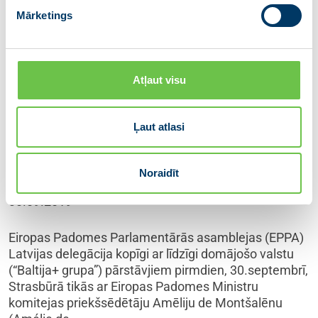
Mārketings
Atļaut visu
Latvijas delegācija EPPA Strasbūrā
Ļaut atlasi
atkārtoti pauž protestu pret
Krievijas balsstiesību atjaunošanu
Noraidīt
30.09.2019
Eiropas Padomes Parlamentārās asamblejas (EPPA)
Latvijas delegācija kopīgi ar līdzīgi domājošo valstu
(“Baltija+ grupa”) pārstāvjiem pirmdien, 30.septembrī,
Strasbūrā tikās ar Eiropas Padomes Ministru
komitejas priekšsēdētāju Amēliju de Montšalēnu