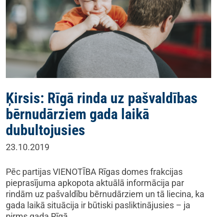
Ķirsis: Rīgā rinda uz pašvaldības
bērnudārziem gada laikā
dubultojusies
23.10.2019
Pēc partijas VIENOTĪBA Rīgas domes frakcijas
pieprasījuma apkopota aktuālā informācija par
rindām uz pašvaldību bērnudārziem un tā liecina, ka
gada laikā situācija ir būtiski pasliktinājusies – ja
pirms gada Rīgā…