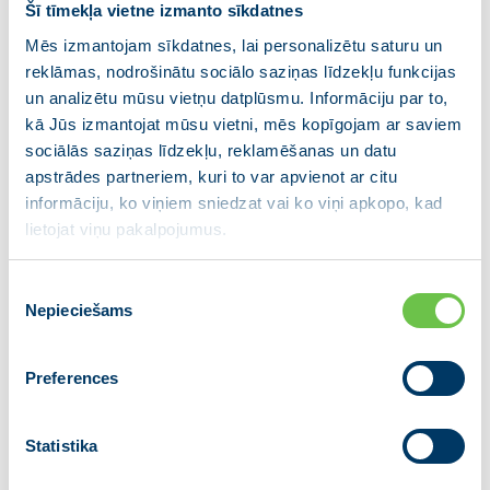
Kariņš tiksies ar Eiropas
Šī tīmekļa vietne izmanto sīkdatnes
Savienības un NATO augstākajām
Mēs izmantojam sīkdatnes, lai personalizētu saturu un
reklāmas, nodrošinātu sociālo saziņas līdzekļu funkcijas
amatpersonām
un analizētu mūsu vietņu datplūsmu. Informāciju par to,
kā Jūs izmantojat mūsu vietni, mēs kopīgojam ar saviem
01.10.2019
sociālās saziņas līdzekļu, reklamēšanas un datu
apstrādes partneriem, kuri to var apvienot ar citu
Ministru prezidents Krišjānis Kariņš trešdien, 2.
informāciju, ko viņiem sniedzat vai ko viņi apkopo, kad
oktobrī, vizītes laikā Briselē tiksies ar Eiropas
lietojat viņu pakalpojumus.
Savienības un NATO augstākajām amatpersonām. K.
Kariņam paredzētas tikšanās ar Eiropas Parlamenta
priekšsēdētāju Dāvidu Mariju Sasolī (David-Maria…
Piekrišanas
Nepieciešams
izvēle
Preferences
Statistika