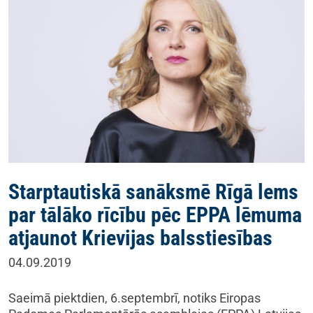
Starptautiskā sanāksmē Rīgā lems
par tālāko rīcību pēc EPPA lēmuma
atjaunot Krievijas balsstiesības
04.09.2019
Saeimā piektdien, 6.septembrī, notiks Eiropas