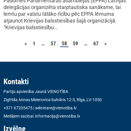
Padomes Parlamentārās asamblejas (EPPA) Latvijas
delegācijas organizēta starptautiska sanāksme, lai
lemtu par valstu tālāko rīcību pēc EPPA lēmuma
atjaunot Krievijas balsstiesības šajā organizācijā.
“Krievijas balsstiesību…
Ziņu numerācija pēc la
«
1
…
57
58
59
…
67
»
Kontakti
Partiju apvienība Jaunā VIENOTĪBA
Zigfrīda Annas Meierovica bulvāris 12-3, Rīga, LV-1050
+371 67205475
|
sekretare@vienotiba.lv
Medijiem saziņai:
informacija@vienotiba.lv
Izvēlne