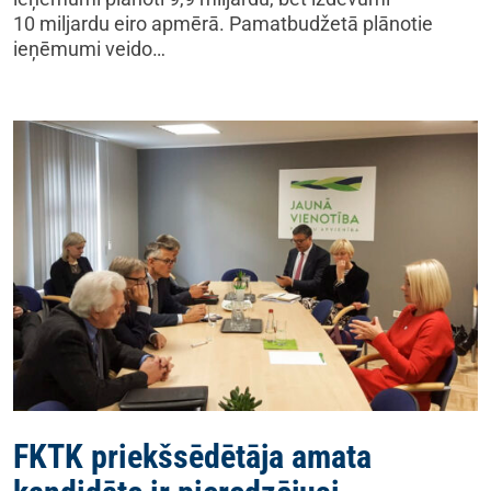
10 miljardu eiro apmērā. Pamatbudžetā plānotie
ieņēmumi veido…
FKTK priekšsēdētāja amata