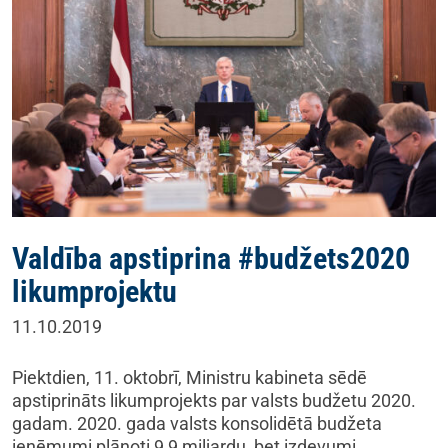
Valdība apstiprina #budžets2020
likumprojektu
11.10.2019
Piektdien, 11. oktobrī, Ministru kabineta sēdē
apstiprināts likumprojekts par valsts budžetu 2020.
gadam. 2020. gada valsts konsolidētā budžeta
ieņēmumi plānoti 9,9 miljardu, bet izdevumi