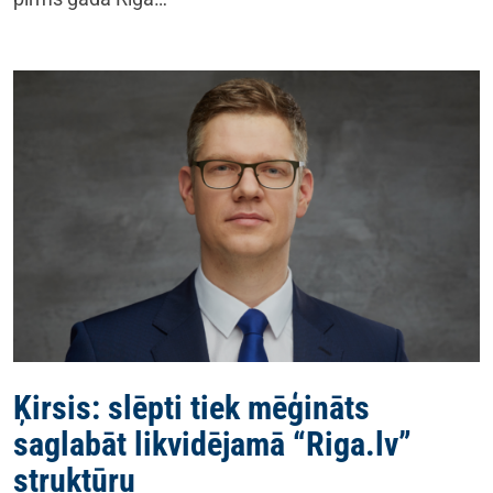
Ķirsis: slēpti tiek mēģināts
saglabāt likvidējamā “Riga.lv”
struktūru