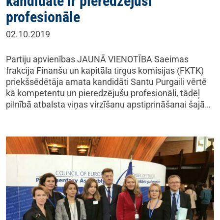
kandidāte ir pieredzējusi
profesionāle
02.10.2019
Partiju apvienības JAUNĀ VIENOTĪBA Saeimas
frakcija Finanšu un kapitāla tirgus komisijas (FKTK)
priekšsēdētāja amata kandidāti Santu Purgaili vērtē
kā kompetentu un pieredzējušu profesionāli, tādēļ
pilnībā atbalsta viņas virzīšanu apstiprināšanai šajā…