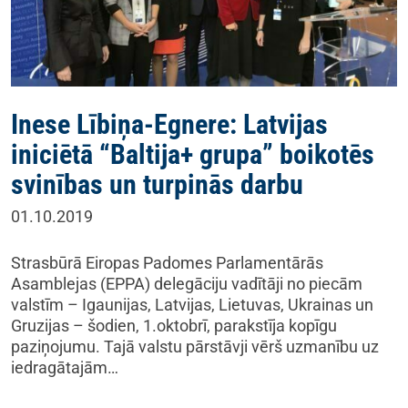
Inese Lībiņa-Egnere: Latvijas
iniciētā “Baltija+ grupa” boikotēs
svinības un turpinās darbu
01.10.2019
Strasbūrā Eiropas Padomes Parlamentārās
Asamblejas (EPPA) delegāciju vadītāji no piecām
valstīm – Igaunijas, Latvijas, Lietuvas, Ukrainas un
Gruzijas – šodien, 1.oktobrī, parakstīja kopīgu
paziņojumu. Tajā valstu pārstāvji vērš uzmanību uz
iedragātajām…