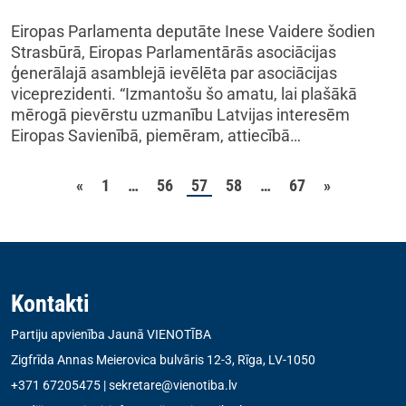
Eiropas Parlamenta deputāte Inese Vaidere šodien
Strasbūrā, Eiropas Parlamentārās asociācijas
ģenerālajā asamblejā ievēlēta par asociācijas
viceprezidenti. “Izmantošu šo amatu, lai plašākā
mērogā pievērstu uzmanību Latvijas interesēm
Eiropas Savienībā, piemēram, attiecībā…
Ziņu numerācija pēc la
«
1
…
56
57
58
…
67
»
Kontakti
Partiju apvienība Jaunā VIENOTĪBA
Zigfrīda Annas Meierovica bulvāris 12-3, Rīga, LV-1050
+371 67205475
|
sekretare@vienotiba.lv