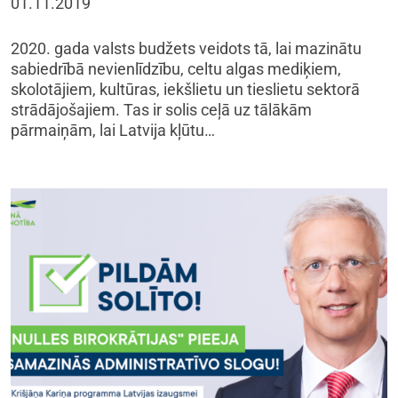
01.11.2019
2020. gada valsts budžets veidots tā, lai mazinātu
sabiedrībā nevienlīdzību, celtu algas mediķiem,
skolotājiem, kultūras, iekšlietu un tieslietu sektorā
strādājošajiem. Tas ir solis ceļā uz tālākām
pārmaiņām, lai Latvija kļūtu…