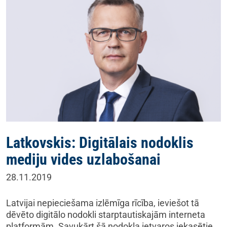
Latkovskis: Digitālais nodoklis
mediju vides uzlabošanai
28.11.2019
Latvijai nepieciešama izlēmīga rīcība, ieviešot tā
dēvēto digitālo nodokli starptautiskajām interneta
platformām. Savukārt šā nodokļa ietvaros iekasētie