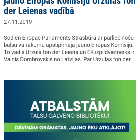
jauno Eiropas Komisiju Urzulas fon
der Leienas vadībā
27.11.2019
Šodien Eiropas Parlaments Strasbūrā ar pārliecinošu
balsu vairākumu apstiprināja jauno Eiropas Komisiju.
To vadīs Urzula fon der Leiena un EK izpildvietnieks ir
Valdis Dombrovskis no Latvijas. Par Urzulas fon der…