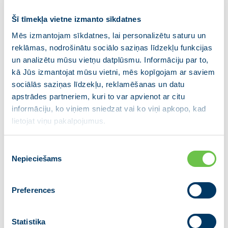
Darbinieku sociālā aizsardzība un
Šī tīmekļa vietne izmanto sīkdatnes
valsts pasūtījums kvalitatīvai
Mēs izmantojam sīkdatnes, lai personalizētu saturu un
žurnālistikai ir primāri risināmie
reklāmas, nodrošinātu sociālo saziņas līdzekļu funkcijas
jautājumi Latvijas mediju vidē
un analizētu mūsu vietņu datplūsmu. Informāciju par to,
kā Jūs izmantojat mūsu vietni, mēs kopīgojam ar saviem
12.11.2019
sociālās saziņas līdzekļu, reklamēšanas un datu
apstrādes partneriem, kuri to var apvienot ar citu
Pēc mediju grupas “All Media Baltics” paziņojuma par
informāciju, ko viņiem sniedzat vai ko viņi apkopo, kad
LNT un TV3 ziņu dienestu apvienošanu Latvijas
lietojat viņu pakalpojumus.
mediju vide piedzīvo satricinājumu līdzīgu tam, kāds
bija pēc laikraksta “Diena” nonākšanas neskaidru
investoru rokās,…
Piekrišanas
Nepieciešams
izvēle
Preferences
Statistika