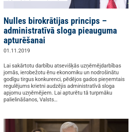
Nulles birokrātijas princips –
administratīvā sloga pieauguma
apturēšanai
01.11.2019
Lai sakārtotu darbību atsevišķās uzņēmējdarbības
jomās, ierobežotu ēnu ekonomiku un nodrošinātu
godīgu tirgus konkurenci, pēdējos gados pieņemtais
regulējums krietni audzējis administratīvā sloga
apjomu uzņēmējiem. Lai apturētu tā turpmāku
palielināšanos, Valsts…