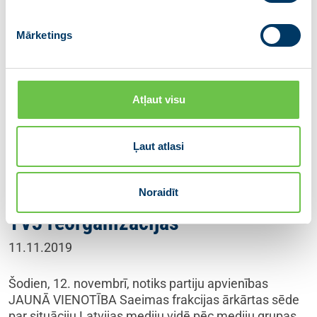
Mārketings
Atļaut visu
Ļaut atlasi
JAUNĀ VIENOTĪBA Saeimas
frakcija sasauc ārkārtas sēdi par
Noraidīt
situāciju pēc telekanālu LNT un
TV3 reorganizācijas
11.11.2019
Šodien, 12. novembrī, notiks partiju apvienības
JAUNĀ VIENOTĪBA Saeimas frakcijas ārkārtas sēde
par situāciju Latvijas mediju vidē pēc mediju grupas