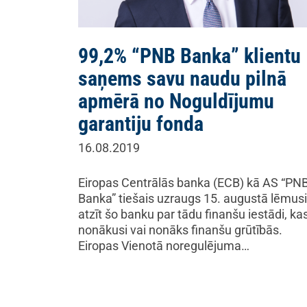
99,2% “PNB Banka” klientu
saņems savu naudu pilnā
apmērā no Noguldījumu
garantiju fonda
16.08.2019
Eiropas Centrālās banka (ECB) kā AS “PN
Banka” tiešais uzraugs 15. augustā lēmusi
atzīt šo banku par tādu finanšu iestādi, kas
nonākusi vai nonāks finanšu grūtībās.
Eiropas Vienotā noregulējuma…