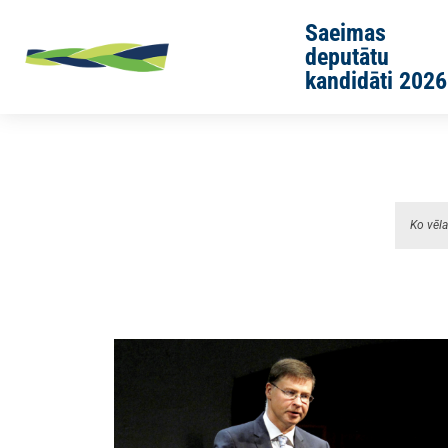
Skip to main content
Saeimas
deputātu
kandidāti 2026
Sākums
Aktualitātes