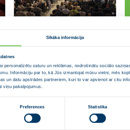
Partija VIENOTĪBA kongresā
P
Sīkāka informācija
debatēs par klimata
s
ekonomiku, nākotnes
26
kdatnes
pašvaldībām un zināšanu
Pa
i personalizētu saturu un reklāmas, nodrošinātu sociālo saziņas
sabiedrību
ie
smu. Informāciju par to, kā Jūs izmantojat mūsu vietni, mēs ko
vi
27.08.2019
s un datu apstrādes partneriem, kuri to var apvienot ar citu inf
un
Sa
jat viņu pakalpojumus.
Aš
Sestdien, 31. augustā, partiju apvienībā
tai
pr
JAUNĀ VIENOTĪBA ietilpstošās partijas
pa
VIENOTĪBA kārtējā kongresā notiks
Preferences
Statistika
paneļdiskusijas par klimata ekonomiku,
nākotnes pašvaldībām un zināšanu
sabiedrību – tēmām, kuras partijas līderi