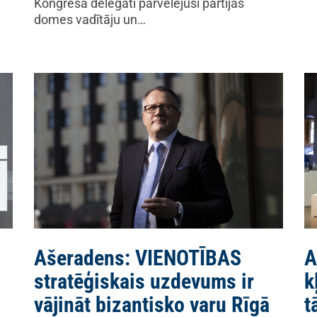
Kongresa delegāti pārvēlējuši partijas
domes vadītāju un…
Ašeradens: VIENOTĪBAS
A
stratēģiskais uzdevums ir
k
vājināt bizantisko varu Rīgā
t