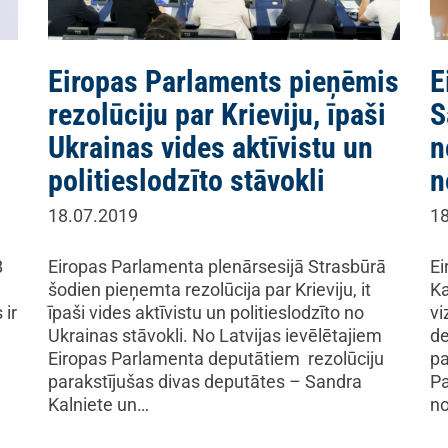
Eiropas Parlaments pieņēmis
E
rezolūciju par Krieviju, īpaši
S
Ukrainas vides aktīvistu un
n
politieslodzīto stāvokli
n
18.07.2019
18
B
Eiropas Parlamenta plenārsesijā Strasbūrā
Ei
šodien pieņemta rezolūcija par Krieviju, it
Ka
 ir
īpaši vides aktīvistu un politieslodzīto no
vi
Ukrainas stāvokli. No Latvijas ievēlētajiem
de
Eiropas Parlamenta deputātiem rezolūciju
pa
parakstījušas divas deputātes – Sandra
Pa
Kalniete un…
no