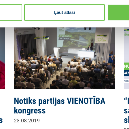
pieteikuši kā politiski…
Ļaut atlasi
Notiks partijas VIENOTĪBA
“
kongress
s
s
s
23.08.2019