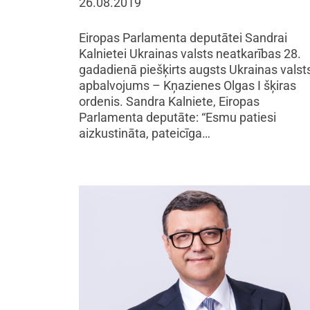
26.08.2019
Eiropas Parlamenta deputātei Sandrai
Kalnietei Ukrainas valsts neatkarības 28.
gadadienā piešķirts augsts Ukrainas valst
apbalvojums – Kņazienes Olgas I šķiras
ordenis. Sandra Kalniete, Eiropas
Parlamenta deputāte: “Esmu patiesi
aizkustināta, pateicīga…