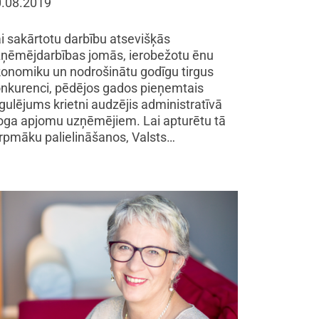
.08.2019
i sakārtotu darbību atsevišķās
ņēmējdarbības jomās, ierobežotu ēnu
onomiku un nodrošinātu godīgu tirgus
nkurenci, pēdējos gados pieņemtais
gulējums krietni audzējis administratīvā
oga apjomu uzņēmējiem. Lai apturētu tā
rpmāku palielināšanos, Valsts…