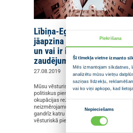
Lībiņa-Egnere: Kāpēc
Piekrišana
jāapzina okupācijas sekas,
un vai ir iespējams saņemt
Šī tīmekļa vietne izmanto sī
zaudējumu atlīdzinājumu
Mēs izmantojam sīkdatnes, la
27.08.2019
analizētu mūsu vietņu datplū
saziņas līdzekļu, reklamēšana
Mūsu vēsturiskā pieredze uzliek morālus 
vai ko viņi apkopo, kad lieto
politiskus pienākumus Abi totalitārie
okupācijas režīmi ir nodarījuši Latvijas tau
Piekrišanas
neizmērojamus zaudējumus un skāruši
Nepieciešams
izvēle
gandrīz katru ģimeni Latvijā. Šī mūsu
vēsturiskā pieredze uzliek arī…