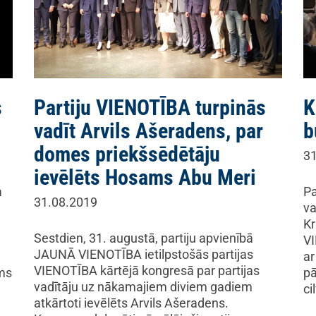
s
Partiju VIENOTĪBA turpinās
K
vadīt Arvils Ašeradens, par
b
domes priekšsēdētāju
31
ievēlēts Hosams Abu Meri
a
Pa
31.08.2019
va
Kr
Sestdien, 31. augustā, partiju apvienībā
VI
JAUNĀ VIENOTĪBA ietilpstošās partijas
ar
VIENOTĪBA kārtējā kongresā par partijas
ums
pā
vadītāju uz nākamajiem diviem gadiem
ci
atkārtoti ievēlēts Arvils Ašeradens.