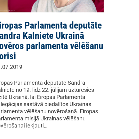
iropas Parlamenta deputāte
andra Kalniete Ukrainā
ovēros parlamenta vēlēšanu
orisi
.07.2019
ropas Parlamenta deputāte Sandra
lniete no 19. līdz 22. jūlijam uzturēsies
zītē Ukrainā, lai Eiropas Parlamenta
legācijas sastāvā piedalītos Ukrainas
rlamenta vēlēšanu novērošanā. Eiropas
rlamenta misijā Ukrainas vēlēšanu
vērošanai iekļauti…