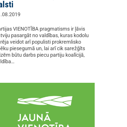
alsti
.08.2019
rtijas VIENOTĪBA pragmatisms ir ļāvis
tviju pasargāt no valdības, kuras kodolu
rēja veidot arī populisti prokremlisko
ēku piesegumā un, lai arī cik sarežģīts
izēm būtu darbs piecu partiju koalīcijā,
ldība…