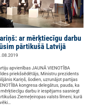
ariņš: ar mērķtiecīgu darbu
ūsim pārtikušā Latvijā
.08.2019
rtiju apvienības JAUNĀ VIENOTĪBA
ldes priekšsēdētājs, Ministru prezidents
išjānis Kariņš, šodien, uzrunājot partijas
ENOTĪBA kongresa delegātus, pauda, ka
 mērķtiecīgu darbu ir iespējams sasniegt
rtikušas Ziemeļeiropas valsts līmeni, kurā
lvēki…