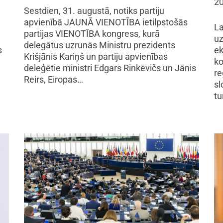
20
Sestdien, 31. augustā, notiks partiju
apvienībā JAUNĀ VIENOTĪBA ietilpstošās
La
partijas VIENOTĪBA kongress, kurā
uz
delegātus uzrunās Ministru prezidents
s
ek
Krišjānis Kariņš un partiju apvienības
ko
deleģētie ministri Edgars Rinkēvičs un Jānis
re
Reirs, Eiropas…
sl
tu