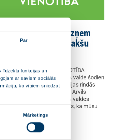
artija VIENOTĪBA uzņem
Par
avās rindās Andu Čakšu
.08.2019
rtiju apvienībā JAUNĀ VIENOTĪBA
 līdzekļu funkcijas un
tilpstošās partijas VIENOTĪBA valde šodien
pīgojam ar saviem sociālās
enbalsīgi lēmusi uzņemt partijas rindās
ormāciju, ko viņiem sniedzat
eimas deputāti Andu Čakšu. Arvils
eradens, partijas VIENOTĪBA valdes
iekšsēdētājs: “Esmu gandarīts, ka mūsu
rtijai pievienojas…
Mārketings