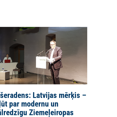
šeradens: Latvijas mērķis –
ļūt par modernu un
ālredzīgu Ziemeļeiropas