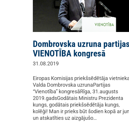
Dombrovska uzruna partija
VIENOTĪBA kongresā
31.08.2019
Eiropas Komisijas priekšsēdētāja vietniek
Valda Dombrovska uzrunaPartijas
“Vienotība” kongresāRīga, 31.augusts
2019.gadsGodātais Ministru Prezidenta
kungs, godātais priekšsēdētāja kungs,
kolēģi! Man ir prieks būt šodien kopā ar j
un atskatīties uz aizgājušo…