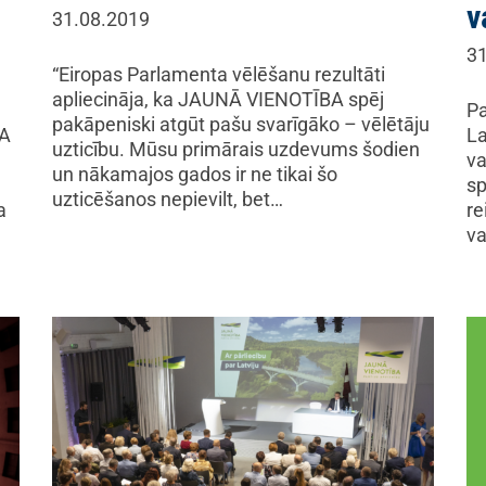
v
31.08.2019
31
“Eiropas Parlamenta vēlēšanu rezultāti
apliecināja, ka JAUNĀ VIENOTĪBA spēj
Pa
pakāpeniski atgūt pašu svarīgāko – vēlētāju
BA
La
uzticību. Mūsu primārais uzdevums šodien
va
un nākamajos gados ir ne tikai šo
sp
uzticēšanos nepievilt, bet…
a
re
va