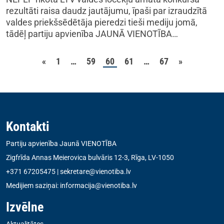
rezultāti raisa daudz jautājumu, īpaši par izraudzītā
valdes priekšsēdētāja pieredzi tieši mediju jomā,
tādēļ partiju apvienība JAUNĀ VIENOTĪBA…
Ziņu numerācija pēc la
«
1
…
59
60
61
…
67
»
Kontakti
Partiju apvienība Jaunā VIENOTĪBA
Zigfrīda Annas Meierovica bulvāris 12-3, Rīga, LV-1050
+371 67205475
|
sekretare@vienotiba.lv
Medijiem saziņai:
informacija@vienotiba.lv
Izvēlne