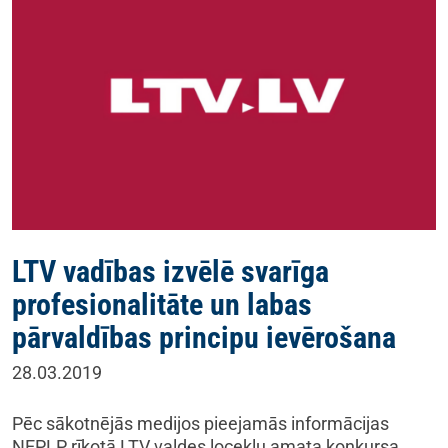
LTV vadības izvēlē svarīga
profesionalitāte un labas
pārvaldības principu ievērošana
28.03.2019
Pēc sākotnējās medijos pieejamās informācijas
NEPLP rīkotā LTV valdes locekļu amata konkursa