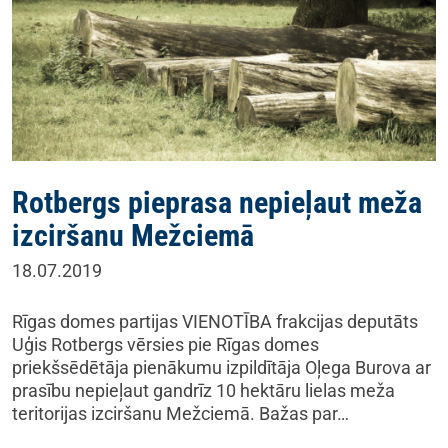
Rotbergs pieprasa nepieļaut meža
izciršanu Mežciemā
18.07.2019
Rīgas domes partijas VIENOTĪBA frakcijas deputāts
Uģis Rotbergs vērsies pie Rīgas domes
priekšsēdētāja pienākumu izpildītāja Oļega Burova ar
prasību nepieļaut gandrīz 10 hektāru lielas meža
teritorijas izciršanu Mežciemā. Bažas par…