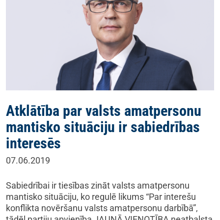
Atklātība par valsts amatpersonu
mantisko situāciju ir sabiedrības
interesēs
07.06.2019
Sabiedrībai ir tiesības zināt valsts amatpersonu
mantisko situāciju, ko regulē likums “Par interešu
konflikta novēršanu valsts amatpersonu darbībā”,
tādēļ partiju apvienība JAUNĀ VIENOTĪBA neatbalsta