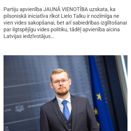
Partiju apvienība JAUNĀ VIENOTĪBA uzskata, ka
pilsoniskā iniciatīva rīkot Lielo Talku ir nozīmīga ne
vien vides sakopšanai, bet arī sabiedrības izglītošanai
par ilgtspējīgu vides politiku, tādēļ apvienība aicina
Latvijas iedzīvotājus…