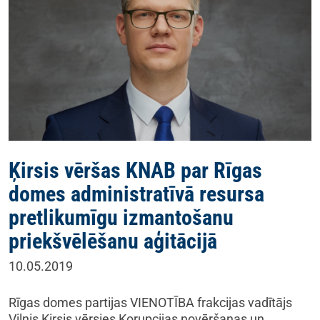
Ķirsis vēršas KNAB par Rīgas
domes administratīvā resursa
pretlikumīgu izmantošanu
priekšvēlēšanu aģitācijā
10.05.2019
Rīgas domes partijas VIENOTĪBA frakcijas vadītājs
Vilnis Ķirsis vērsies Korupcijas novēršanas un