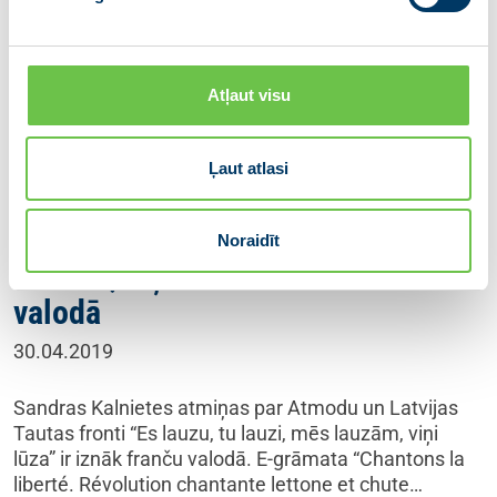
Atļaut visu
Ļaut atlasi
Kalnietes “Es lauzu, tu lauzi, mēs
Noraidīt
lauzām, viņi lūza” iznāk franču
valodā
30.04.2019
Sandras Kalnietes atmiņas par Atmodu un Latvijas
Tautas fronti “Es lauzu, tu lauzi, mēs lauzām, viņi
lūza” ir iznāk franču valodā. E-grāmata “Chantons la
liberté. Révolution chantante lettone et chute…