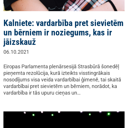
Kalniete: vardarbība pret sievietēm
un bērniem ir noziegums, kas ir
jāizskauž
06.10.2021
Eiropas Parlamenta plenārsesijā Strasbūrā šonedēļ
pieņemta rezolūcija, kurā izteikts visstingrākais
nosodījums visa veida vardarbībai ģimenē, tai skaitā
vardarbībai pret sievietēm un bērniem, norādot, ka
vardarbība ir tās upuru cieņas un…