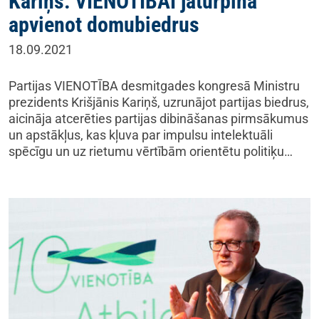
Kariņš: VIENOTĪBAI jāturpina
apvienot domubiedrus
18.09.2021
Partijas VIENOTĪBA desmitgades kongresā Ministru
prezidents Krišjānis Kariņš, uzrunājot partijas biedrus,
aicināja atcerēties partijas dibināšanas pirmsākumus
un apstākļus, kas kļuva par impulsu intelektuāli
spēcīgu un uz rietumu vērtībām orientētu politiķu…