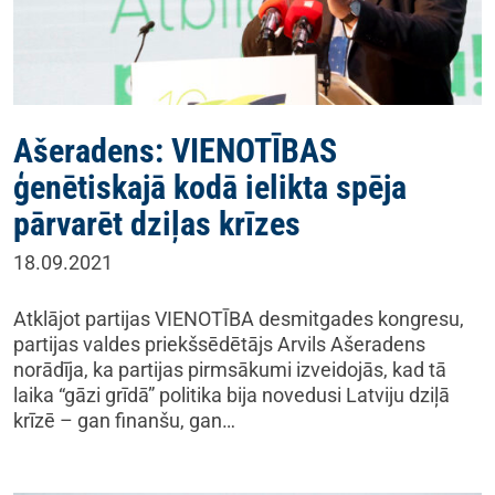
Ašeradens: VIENOTĪBAS
ģenētiskajā kodā ielikta spēja
pārvarēt dziļas krīzes
18.09.2021
Atklājot partijas VIENOTĪBA desmitgades kongresu,
partijas valdes priekšsēdētājs Arvils Ašeradens
norādīja, ka partijas pirmsākumi izveidojās, kad tā
laika “gāzi grīdā” politika bija novedusi Latviju dziļā
krīzē – gan finanšu, gan…