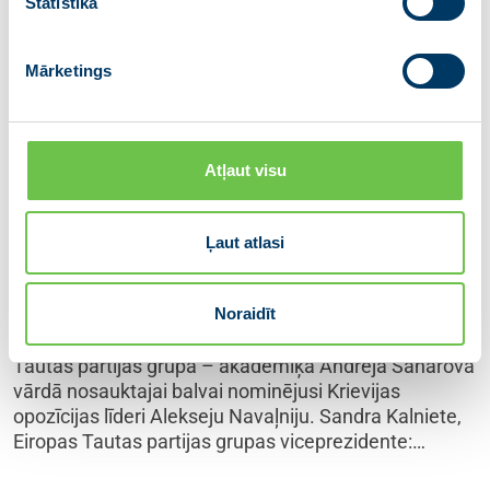
Statistika
Mārketings
Kalniete: Alekseja Navaļnija cīņa
Atļaut visu
par krievu tautas vārda un domas
brīvību ir pelnījusi Saharova balvu
Ļaut atlasi
16.09.2021
Noraidīt
Eiropas Parlamenta lielākā politiskā frakcija – Eiropas
Tautas partijas grupa – akadēmiķa Andreja Saharova
vārdā nosauktajai balvai nominējusi Krievijas
opozīcijas līderi Alekseju Navaļniju. Sandra Kalniete,
Eiropas Tautas partijas grupas viceprezidente:…