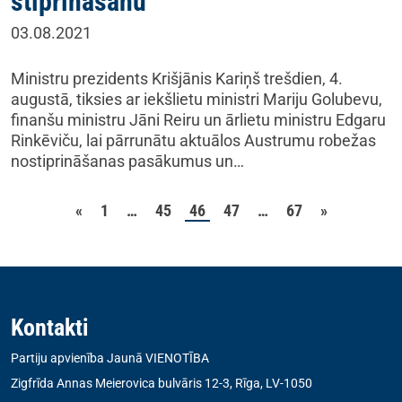
stiprināšanu
03.08.2021
Ministru prezidents Krišjānis Kariņš trešdien, 4.
augustā, tiksies ar iekšlietu ministri Mariju Golubevu,
finanšu ministru Jāni Reiru un ārlietu ministru Edgaru
Rinkēviču, lai pārrunātu aktuālos Austrumu robežas
nostiprināšanas pasākumus un…
Ziņu numerācija pēc la
«
1
…
45
46
47
…
67
»
Kontakti
Partiju apvienība Jaunā VIENOTĪBA
Zigfrīda Annas Meierovica bulvāris 12-3, Rīga, LV-1050