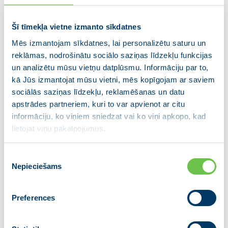
Dombrovskis: VIENOTĪBAS spēks ir
spējā pārvērst grūtības iespējās
Šī tīmekļa vietne izmanto sīkdatnes
Mēs izmantojam sīkdatnes, lai personalizētu saturu un
18.09.2021
reklāmas, nodrošinātu sociālo saziņas līdzekļu funkcijas
un analizētu mūsu vietņu datplūsmu. Informāciju par to,
““Pesimists redz grūtības jebkurā iespējā, optimists
kā Jūs izmantojat mūsu vietni, mēs kopīgojam ar saviem
redz iespējas jebkurās grūtībās” – domāju, ka šis
sociālās saziņas līdzekļu, reklamēšanas un datu
teiciens samērā precīzi raksturo VIENOTĪBAS kredo.
apstrādes partneriem, kuri to var apvienot ar citu
Šogad mūsu partija atzīmē desmitgadi, nākamgad
informāciju, ko viņiem sniedzat vai ko viņi apkopo, kad
apritēs 20 gadi, kopš…
lietojat viņu pakalpojumus.
Piekrišanas
Nepieciešams
izvēle
Preferences